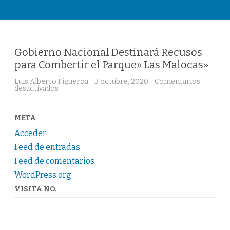
Saltar
al
contenido
Gobierno Nacional Destinará Recusos
para Combertir el Parque» Las Malocas»
Luis Alberto Figueroa
3 octubre, 2020
Comentarios
desactivados
e
n
G
o
b
META
i
e
Acceder
r
n
Feed de entradas
o
Feed de comentarios
N
a
WordPress.org
c
i
VISITA NO.
o
n
a
l
D
e