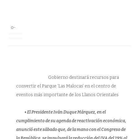
s
t
i
n
a
r
o-
á
R
e
c
u
s
o
s
p
a
r
a
Gobierno destinará recursos para
C
o
convertir el Parque ‘Las Malocas’ en el centro de
m
b
eventos más importante de los Llanos Orientales
e
r
t
i
• El Presidente Iván Duque Márquez, en el
r
e
cumplimiento de su agenda de reactivación económica,
l
P
anunció este sábado que, de la mano con el Congreso de
a
r
la República, se impulsará la reducción del IVA del 19% al