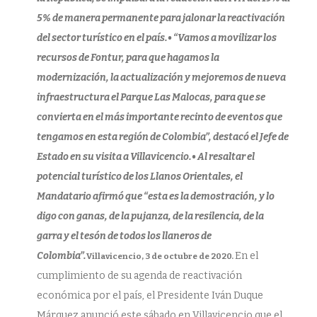
q
u
5% de manera permanente para jalonar la reactivación
e
»
del sector turístico en el país.• “Vamos a movilizar los
L
a
recursos de Fontur, para que hagamos la
s
M
modernización, la actualización y mejoremos de nueva
a
l
infraestructura el Parque Las Malocas, para que se
o
c
convierta en el más importante recinto de eventos que
a
s
tengamos en esta región de Colombia”, destacó el Jefe de
»
Estado en su visita a Villavicencio.• Al resaltar el
potencial turístico de los Llanos Orientales, el
Mandatario afirmó que “esta es la demostración, y lo
digo con ganas, de la pujanza, de la resilencia, de la
garra y el tesón de todos los llaneros de
Colombia”.
En el
Villavicencio, 3 de octubre de 2020.
cumplimiento de su agenda de reactivación
económica por el país, el Presidente Iván Duque
Márquez anunció este sábado en Villavicencio que el