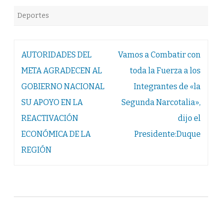
Deportes
Navegación
AUTORIDADES DEL
Vamos a Combatir con
de
META AGRADECEN AL
toda la Fuerza a los
entradas
GOBIERNO NACIONAL
Integrantes de «la
SU APOYO EN LA
Segunda Narcotalia»,
REACTIVACIÓN
dijo el
ECONÓMICA DE LA
Presidente:Duque
REGIÓN