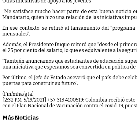
Otras iniciativas de apoyo a los jóvenes
“Me satisface mucho hacer parte de esta buena noticia e
Mandatario, quien hizo una relación de las iniciativas impu
En ese contexto, se refirió al lanzamiento del “programa
mensuales”.
Además, el Presidente Duque reiteró que “desde el primero
el 25 por ciento del salario, lo que es equivalente a la segur
“También anunciamos que estudiantes de educación superior 
una iniciativa que esperamos sea convertida en política de 
Por último, el Jefe de Estado aseveró que el país debe cele
puertas para construir su futuro”.
(Fin/mha/gta)
[2:32 PM, 5/19/2021] +57 313 4100519: Colombia recibió este 
con el Plan Nacional de Vacunación contra el covid-19, pu
Más Noticias