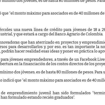
 mínimo dos jóvenes, es de hasta 80 millones de pesos. Para 
có que “el monto máximo para asociados es de 40 millones de 
rcoles una nueva línea de crédito para jóvenes de 18 a 28
strial, y que estará a cargo del Banco Agrario de Colombia.
innovadoras que han aterrizado en proyectos y emprendimien
rsos para desarrollarlos y, por eso, es tan importante la n
 podrán hacer realidad esas ideas y poner en práctica lo apr
para jóvenes emprendedores, a través de un Facebook Live, e
ertura en la financiación de los costos directos de los proye
ínimo dos jóvenes, es de hasta 80 millones de pesos. Para un
ado indicó que “el monto máximo para asociados es de 40 mill
s de emprendimiento juvenil han sido formulados “termi
os han formulado estando recién graduados”.