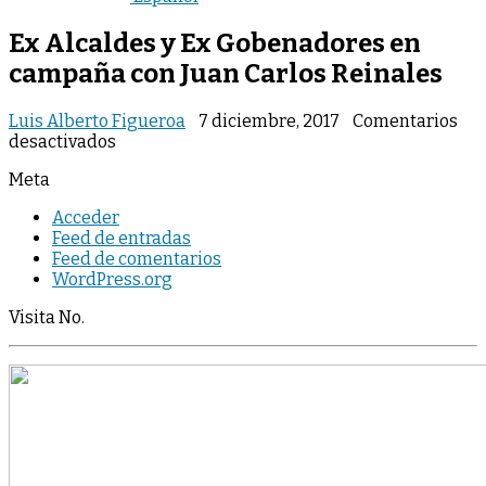
Ex Alcaldes y Ex Gobenadores en
campaña con Juan Carlos Reinales
Luis Alberto Figueroa
7 diciembre, 2017
Comentarios
en
desactivados
Ex
Meta
Alcaldes
y
Acceder
Ex
Feed de entradas
Gobenadores
Feed de comentarios
en
WordPress.org
campaña
con
Visita No.
Juan
Carlos
Reinales