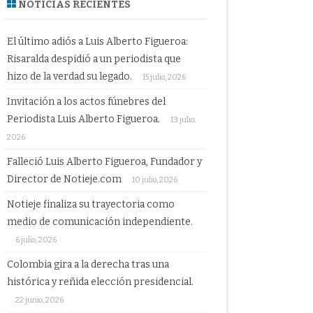
NOTICIAS RECIENTES
El último adiós a Luis Alberto Figueroa:
Risaralda despidió a un periodista que
hizo de la verdad su legado.
15 julio, 2026
Invitación a los actos fúnebres del
Periodista Luis Alberto Figueroa.
13 julio,
2026
Falleció Luis Alberto Figueroa, Fundador y
Director de Notieje.com
10 julio, 2026
Notieje finaliza su trayectoria como
medio de comunicación independiente.
6 julio, 2026
Colombia gira a la derecha tras una
histórica y reñida elección presidencial.
22 junio, 2026