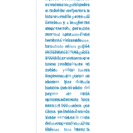
es vacuna segura contra
el dolor de ver partir a la
vida eterna a personas
cercanas y a amigos del
alma. Un 70%, del millón
200 mil habitantes del
territorio risaraldense,
ha sufrido serios golpes
económicos, obligados
a redoblar esfuerzos e
hincar rodilla ante El
Estado y la fuerza
empresarial, para no
morir por física
hambre.Celebrando,
hoy, el DÍA
INTERNACIONAL DEL
PAYASO, reconozco que
como profesión es un
noble oficio sin
fronteras, sin razas ni
idiomas. Nos dice la