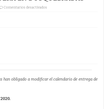
en
Comentarios desactivados
EN
PLENO
FUNCIONAMIENTO
LA
VÍA
CALLE
21
EN
EL
SECTOR
DE
LA
PRADERA
EN
DOSQUEBRADAS
as han obligado a modificar el calendario de entrega de
 2020.