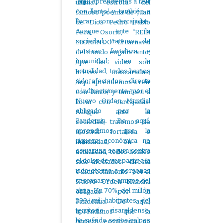
última estrofa del
famoso poema de Juan
de Dios Pedro Pablo
Peza Osorio, “REÍR
LLORANDO”: El carnaval
del mundo engaña tanto,
/que las vidas son
breves mascaradas;
/aquí aprendemos a reír
con llanto/ y también a
llorar con carcajadas.
Aunque ante la
sociedad, tratemos de
mostrar fortaleza e
inmunidad; en la
actualidad, todos hemos
sido afectados –directa
o indirectamente- por el
Nuevo Orden Mundial
obligado por la
Pandemia. De aquí,
aprendimos que la
riqueza económica no