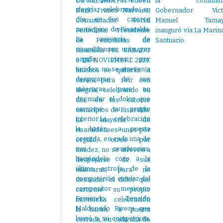
DE ALEGRÍA.Por: Rubén
la comunid
Darío Franco Narváez,
Gobernador Vict
Comunicador Social
Manuel Tamay
Periodista, Presidente
inauguró vía La Marin
de Periodistas de
Santuario.
Risaralda PRI. SÁBADO
6 DE NOVIEMBRE 2021.
muchos se quitarán la
careta para reír con
alegría, celebrando su
día, en los catorce
municipios de Risaralda.
La mayoría de
risaraldenses: unos por
orgullo, otros por
timidez, no se atreven a
despojarse de sus
máscaras, para no
desnudar el dolor que
carcome su propio
interior.La celebración
la harán, a puerta
cerrada, en cada una de