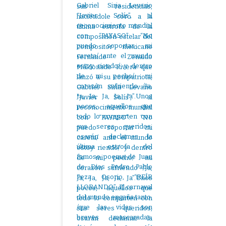
sus residencias,
haciéndole coro a la
última estrofa de la
composición estelar del
compositor mexicano
Fernando Zenaido
Maldonado Rivera que
lanzó a su compatriota,
Gabriel Siria Levario
“Javier Solís”, al
reconocimiento mundial
con “PAYASO”: “No
puedo soportar mi
careta/ ante el mundo
estoy riendo/ y dentro
de mi pecho/ mi
corazón sufriendo /Ja,
Ja, Ja, Ja, Ja, Ja”.Unos
pocos, aquellos que
todo lo comparten con
sus seres queridos,
osarán declamar la