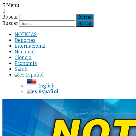
Menú
Buscar
Buscar
NOTICIAS
Deportes
Internacional
Nacional
Ciencia
Economia
Salud
Español
English
Español