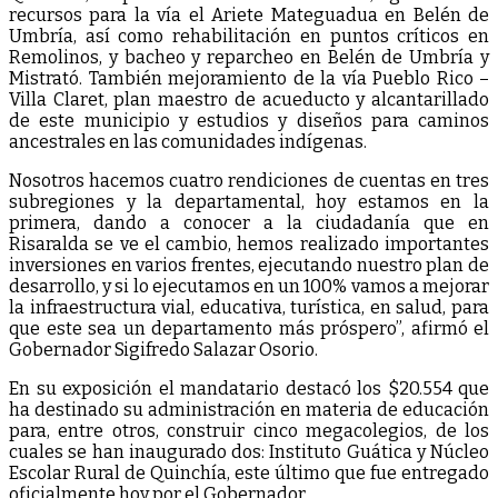
recursos para la vía el Ariete Mateguadua en Belén de
Umbría, así como rehabilitación en puntos críticos en
Remolinos, y bacheo y reparcheo en Belén de Umbría y
Mistrató. También mejoramiento de la vía Pueblo Rico –
Villa Claret, plan maestro de acueducto y alcantarillado
de este municipio y estudios y diseños para caminos
ancestrales en las comunidades indígenas.
Nosotros hacemos cuatro rendiciones de cuentas en tres
subregiones y la departamental, hoy estamos en la
primera, dando a conocer a la ciudadanía que en
Risaralda se ve el cambio, hemos realizado importantes
inversiones en varios frentes, ejecutando nuestro plan de
desarrollo, y si lo ejecutamos en un 100% vamos a mejorar
la infraestructura vial, educativa, turística, en salud, para
que este sea un departamento más próspero”, afirmó el
Gobernador Sigifredo Salazar Osorio.
En su exposición el mandatario destacó los $20.554 que
ha destinado su administración en materia de educación
para, entre otros, construir cinco megacolegios, de los
cuales se han inaugurado dos: Instituto Guática y Núcleo
Escolar Rural de Quinchía, este último que fue entregado
oficialmente hoy por el Gobernador.