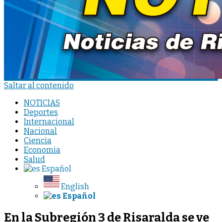
Saltar al contenido
NOTICIAS
Deportes
Internacional
Nacional
Ciencia
Economia
Salud
Español
English
Español
En la Subregión 3 de Risaralda se ve