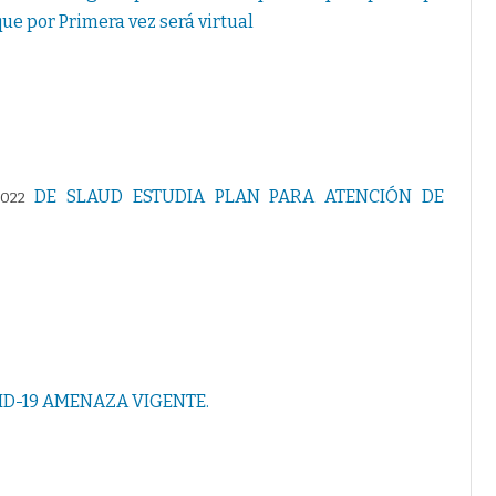
n
que por Primera vez será virtual
d
i
e
n
t
e
s
d
e
p
r
DE SLAUD ESTUDIA PLAN PARA ATENCIÓN DE
2022
e
s
u
p
u
e
s
t
o
p
a
r
t
ID-19 AMENAZA VIGENTE.
i
c
i
p
a
t
i