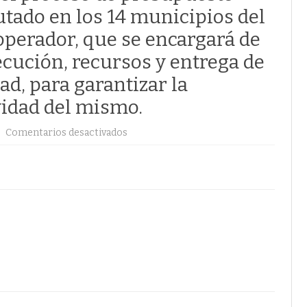
cutado en los 14 municipios del
perador, que se encargará de
ecución, recursos y entrega de
d, para garantizar la
vidad del mismo.
Comentarios desactivados
e
n
E
l
ú
l
t
i
m
o
t
r
i
m
e
s
t
r
e