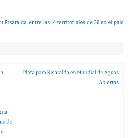
v
o
D
e
s
Risaralda, entre las 14 territoriales de 38 en el país
21
d
e
l
a
S
e
c
r
e
t
a
la
Plata para Risaralda en Mundial de Aguas
r
í
a
Abiertas
d
e
P
l
a
n
e
inua
a
c
ema de
i
ó
on
n
d