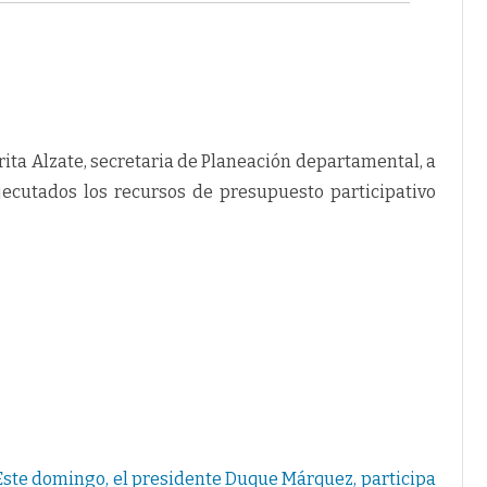
d
e
2
0
2
1
s
e
e
j
ita Alzate, secretaria de Planeación departamental, a
e
c
jecutados los recursos de presupuesto participativo
u
t
a
r
á
n
l
o
s
p
r
o
y
e
c
t
o
s
p
Este domingo, el presidente Duque Márquez, participa
e