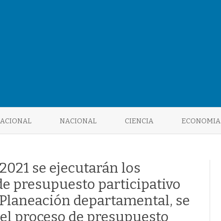
Saltar
al
NACIONAL
NACIONAL
CIENCIA
ECONOMIA
contenido
 2021 se ejecutarán los
de presupuesto participativo
 Planeación departamental, se
 el proceso de presupuesto