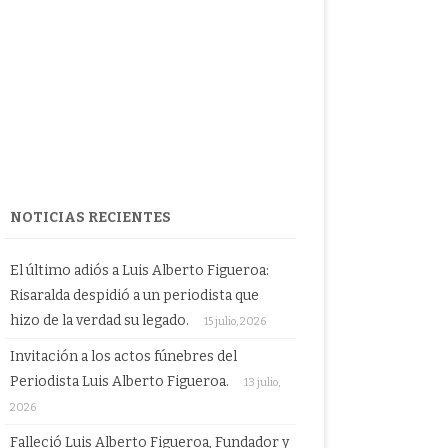
NOTICIAS RECIENTES
El último adiós a Luis Alberto Figueroa:
Risaralda despidió a un periodista que
hizo de la verdad su legado.
15 julio, 2026
Invitación a los actos fúnebres del
Periodista Luis Alberto Figueroa.
13 julio,
2026
Falleció Luis Alberto Figueroa, Fundador y