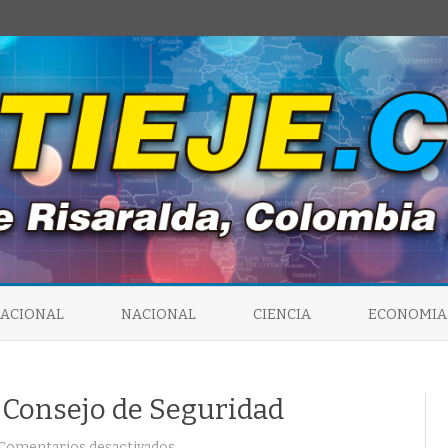
Saltar
al
NACIONAL
NACIONAL
CIENCIA
ECONOMIA
contenido
 Consejo de Seguridad
en
Comentarios desactivados