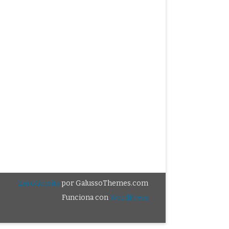
ZeroGravity
por GalussoThemes.com
Funciona con
WordPress