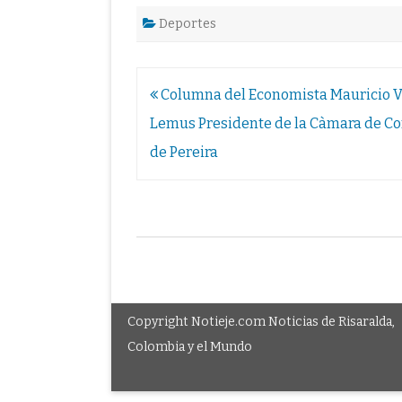
Deportes
Navegación
Columna del Economista Mauricio 
de
Lemus Presidente de la Càmara de C
entradas
de Pereira
Copyright Notieje.com Noticias de Risaralda,
Colombia y el Mundo