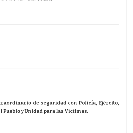
El
Gobernador
Realizò
Consejo
de
Seguridad
raordinario de seguridad con Policía, Ejército,
l Pueblo y Unidad para las Víctimas.