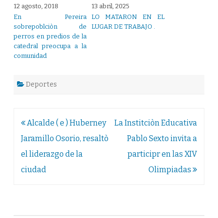
12 agosto, 2018
13 abril, 2025
En Pereira
LO MATARON EN EL
sobrepoblciòn de
LUGAR DE TRABAJO .
perros en predios de la
catedral preocupa a la
comunidad
Deportes
Navegación
Alcalde ( e ) Huberney
La Institciòn Educativa
de
Jaramillo Osorio, resaltò
Pablo Sexto invita a
entradas
el liderazgo de la
participr en las XIV
ciudad
Olimpiadas