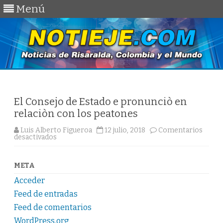
Menú
Saltar
al
contenido
El Consejo de Estado e pronunciò en
relaciòn con los peatones
Luis Alberto Figueroa
12 julio, 2018
Comentarios
en
desactivados
El
Consejo
de
Estado
META
e
pronunciò
Acceder
en
relaciòn
Feed de entradas
con
los
Feed de comentarios
peatones
WordPress.org