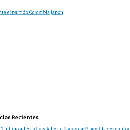
ante el partido Colombia Japòn
cias Recientes
El último adiós a Luis Alberto Figueroa: Risaralda despidió a