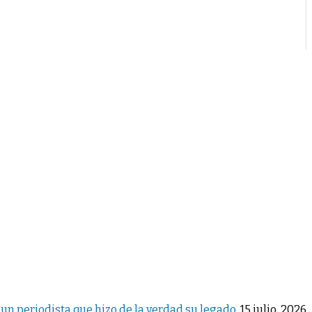
 un periodista que hizo de la verdad su legado.
15 julio, 2026