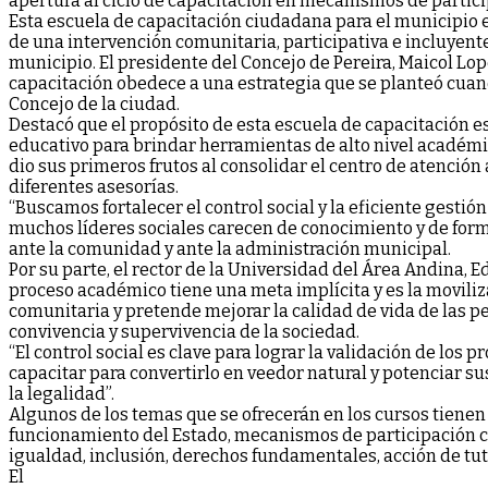
apertura al ciclo de capacitación en mecanismos de partic
Esta escuela de capacitación ciudadana para el municipio e
de una intervención comunitaria, participativa e incluyente 
municipio. El presidente del Concejo de Pereira, Maicol Lop
capacitación obedece a una estrategia que se planteó cuand
Concejo de la ciudad.
Destacó que el propósito de esta escuela de capacitación es
educativo para brindar herramientas de alto nivel académi
dio sus primeros frutos al consolidar el centro de atención
diferentes asesorías.
“Buscamos fortalecer el control social y la eficiente gesti
muchos líderes sociales carecen de conocimiento y de form
ante la comunidad y ante la administración municipal.
Por su parte, el rector de la Universidad del Área Andina, 
proceso académico tiene una meta implícita y es la moviliz
comunitaria y pretende mejorar la calidad de vida de las p
convivencia y supervivencia de la sociedad.
“El control social es clave para lograr la validación de los
capacitar para convertirlo en veedor natural y potenciar su
la legalidad”.
Algunos de los temas que se ofrecerán en los cursos tienen 
funcionamiento del Estado, mecanismos de participación 
igualdad, inclusión, derechos fundamentales, acción de tute
El