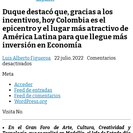
Duque destacó que, gracias a los
incentivos, hoy Colombia es el
epicentro y el lugar más atractivo de
América Latina para que llegue más
inversión en Economía
Luis Alberto Figueroa
22 julio, 2022
Comentarios
en
desactivados
Duque
Meta
destacó
que,
Acceder
gracias
Feed de entradas
a
Feed de comentarios
los
WordPress.org
incentivos,
hoy
Visita No.
Colombia
es
el
• En el Gran Foro de Arte, Cultura, Creatividad y
epicentro