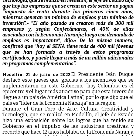
Tecnología, que se realizó en Medellín, el Jefe de Estado dijo
y
que hoy las empresas que se crean en este sector no pagan
el
“impuesto de renta durante los primeros cinco años,
lugar
mientras generan un mínimo de empleos y un mínimo de
más
inversión”.
• “El año pasado se crearon más de 300 mil
atractivo
empresas y, según Confecámaras, el 40% de ellas
de
asociadas con la Economía Naranja; luego esa demanda de
América
empleos es importante”, dijo.
• De la misma manera,
Latina
confirmó que “hoy el SENA tiene más de 400 mil jóvenes
para
que se han formado a través de estos programas
que
certificados, y puede llegar a más de un millón adicionales
llegue
en programas complementarios”.
más
inversión
El Presidente Iván Duque
Medellín, 21 de julio de 2022.
en
destacó este jueves que, gracias a los incentivos que se
Economía
implementaron en este Gobierno, “hoy Colombia es el
epicentro y el lugar más atractivo para que esta inversión
llegue a un país de América Latina”, por lo que dijo que el
país es “líder de la Economía Naranja” en la región.
Durante el Gran Foro de Arte, Cultura, Creatividad y
Tecnología, que se realizó en Medellín, el Jefe de Estado
hizo una exposición sobre los logros que ha tenido su
Gobierno en el impulso de las industrias creativas, y
recordó que hace 12 años hablaba de la Economía Naranja