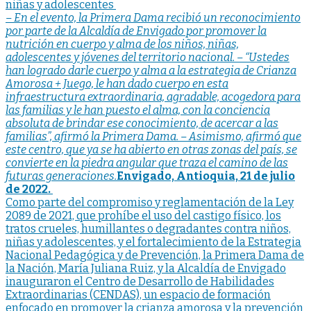
entradas
niñas y adolescentes
– En el evento, la Primera Dama recibió un reconocimiento
por parte de la Alcaldía de Envigado por promover la
nutrición en cuerpo y alma de los niños, niñas,
adolescentes y jóvenes del territorio nacional.
– “Ustedes
han logrado darle cuerpo y alma a la estrategia de Crianza
Amorosa + Juego, le han dado cuerpo en esta
infraestructura extraordinaria, agradable, acogedora para
las familias y le han puesto el alma, con la conciencia
absoluta de brindar ese conocimiento, de acercar a las
familias”, afirmó la Primera Dama.
– Asimismo, afirmó que
este centro, que ya se ha abierto en otras zonas del país, se
convierte en la piedra angular que traza el camino de las
futuras generaciones.
Envigado, Antioquia, 21 de julio
de 2022.
Como parte del compromiso y reglamentación de la Ley
2089 de 2021, que prohíbe el uso del castigo físico, los
tratos crueles, humillantes o degradantes contra niños,
niñas y adolescentes, y el fortalecimiento de la Estrategia
Nacional Pedagógica y de Prevención, la Primera Dama de
la Nación, María Juliana Ruiz, y la Alcaldía de Envigado
inauguraron el Centro de Desarrollo de Habilidades
Extraordinarias (CENDAS), un espacio de formación
enfocado en promover la crianza amorosa y la prevención