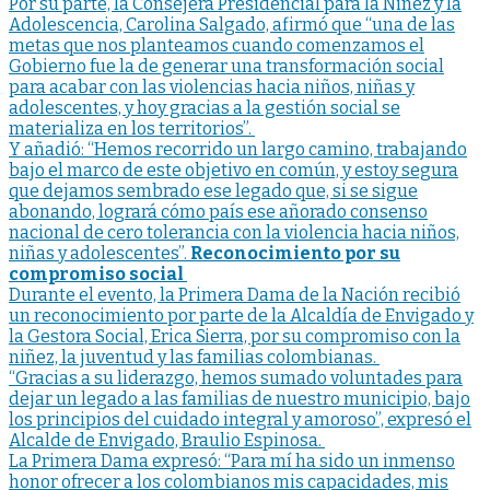
Por su parte, la Consejera Presidencial para la Niñez y la
Adolescencia, Carolina Salgado, afirmó que “una de las
metas que nos planteamos cuando comenzamos el
Gobierno fue la de generar una transformación social
para acabar con las violencias hacia niños, niñas y
adolescentes, y hoy gracias a la gestión social se
materializa en los territorios”.
Y añadió: “Hemos recorrido un largo camino, trabajando
bajo el marco de este objetivo en común, y estoy segura
que dejamos sembrado ese legado que, si se sigue
abonando, logrará cómo país ese añorado consenso
nacional de cero tolerancia con la violencia hacia niños,
niñas y adolescentes”.
Reconocimiento por su
compromiso social
Durante el evento, la Primera Dama de la Nación recibió
un reconocimiento por parte de la Alcaldía de Envigado y
la Gestora Social, Erica Sierra, por su compromiso con la
niñez, la juventud y las familias colombianas.
“Gracias a su liderazgo, hemos sumado voluntades para
dejar un legado a las familias de nuestro municipio, bajo
los principios del cuidado integral y amoroso”, expresó el
Alcalde de Envigado, Braulio Espinosa.
La Primera Dama expresó: “Para mí ha sido un inmenso
honor ofrecer a los colombianos mis capacidades, mis