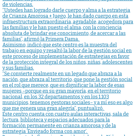
de violencias.
“Ustedes han logrado darle cuerpo y alma a la estrategia
de Crianza Amorosa + Juego, le han dado cuerpo en esta
infraestructura extraordinaria, agradable, acogedora para
las familias y le han puesto el alma, con la conciencia
absoluta de brindar ese conocimiento, de acercar a las
familias”, afirmó la Primera Dama.
Asimismo, indicó que este centro es la muestra del
trabajo en equipo y resaltó la labor de la gestión social en
este proceso de implementación de estrategias en favor
de la protección integral de los niños, niñas, adolescentes
y sus familias.
“Se convierte realmente en un legado que abraza a la
nación, que abraza al territorio, que pone la gestión social
en el rol que merece, que es dignificar la labor de esas
mujeres –porque en su gran mayoría, en el territorio
nacional, en los 32 departamentos y en los 1.103
municipios, tenemos gestoras sociales– y a mí eso es algo
que me genera una gran alegría”, puntualizó.
Este centro cuenta con cuatro aulas interactivas, sala de
lectura, biblioteca y espacios adecuados para la
formación permanente en crianza amorosa y de la
estrategia ‘Envigado forma con amor’.