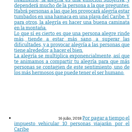
dependerá mucho de la persona a la que preguntes.
Habrá personas a las que les provocará alegría estar
tumbados en una hamaca en una playa del Caribe. Y
para otros, la alegría es hacer una buena caminata
en la montaña.
Lo que sí es cierto es que una persona alegre rinde
más, tiende a estar más sano, a superar las
dificultades, y a provocar alegría a las personas que
tiene alrededor, a hacer el bien.
La alegría se multiplica exponencialmente, así que
te animamos a compartir tu alegría para que más
personas se contagien de este sentimiento, uno de
los más hermosos que puede tener el ser humano.
Por pagar a tiempo el
16 julio, 2018
impuesto vehicular 10 personas viajaràn por el
Caribe