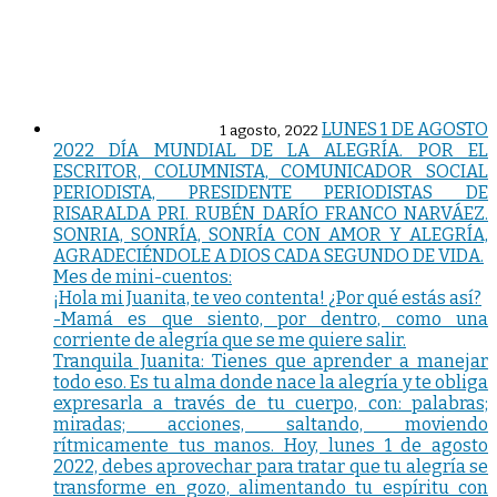
LUNES 1 DE AGOSTO
1 agosto, 2022
2022 DÍA MUNDIAL DE LA ALEGRÍA. POR EL
ESCRITOR, COLUMNISTA, COMUNICADOR SOCIAL
PERIODISTA, PRESIDENTE PERIODISTAS DE
RISARALDA PRI. RUBÉN DARÍO FRANCO NARVÁEZ.
SONRIA, SONRÍA, SONRÍA CON AMOR Y ALEGRÍA,
AGRADECIÉNDOLE A DIOS CADA SEGUNDO DE VIDA.
Mes de mini-cuentos:
¡Hola mi Juanita, te veo contenta! ¿Por qué estás así?
-Mamá es que siento, por dentro, como una
corriente de alegría que se me quiere salir.
Tranquila Juanita: Tienes que aprender a manejar
todo eso. Es tu alma donde nace la alegría y te obliga
expresarla a través de tu cuerpo, con: palabras;
miradas; acciones, saltando, moviendo
rítmicamente tus manos. Hoy, lunes 1 de agosto
2022, debes aprovechar para tratar que tu alegría se
transforme en gozo, alimentando tu espíritu con