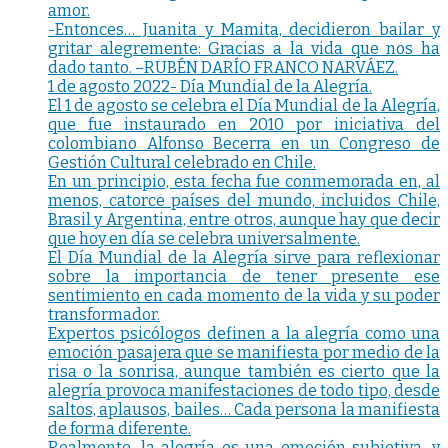
amor.
-Entonces… Juanita y Mamita, decidieron bailar y
gritar alegremente: Gracias a la vida que nos ha
dado tanto. –RUBÉN DARÍO FRANCO NARVÁEZ.
1 de agosto 2022- Día Mundial de la Alegría.
El 1 de agosto se celebra el Día Mundial de la Alegría,
que fue instaurado en 2010 por iniciativa del
colombiano Alfonso Becerra en un Congreso de
Gestión Cultural celebrado en Chile.
En un principio, esta fecha fue conmemorada en, al
menos, catorce países del mundo, incluidos Chile,
Brasil y Argentina, entre otros, aunque hay que decir
que hoy en día se celebra universalmente.
El Día Mundial de la Alegría sirve para reflexionar
sobre la importancia de tener presente ese
sentimiento en cada momento de la vida y su poder
transformador.
Expertos psicólogos definen a la alegría como una
emoción pasajera que se manifiesta por medio de la
risa o la sonrisa, aunque también es cierto que la
alegría provoca manifestaciones de todo tipo, desde
saltos, aplausos, bailes… Cada persona la manifiesta
de forma diferente.
Realmente, la alegría es una emoción subjetiva, y