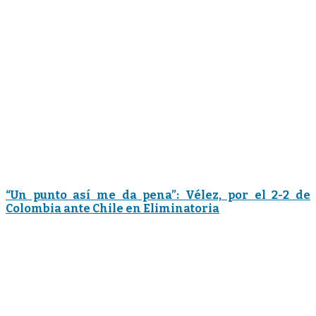
“Un punto así me da pena”: Vélez, por el 2-2 de
Colombia ante Chile en Eliminatoria