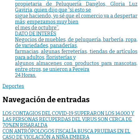
propietaria de Peluquería Danglos, Gloria Luz
Gaviria, quien dijo que “si esto se
sigue haciendo, yo sé que el comercio va a despertar
más; empezamos muy bien
el mes de octubre”.
DATO DE INTERÉS
Negocios de muebles, de peluquería, barbería, ropa,
de variedades, panaderías,
farmacias, algunas ferreterías, tiendas de artículos
para adultos, floristerías y
algunos almacenes con productos para mascotas,
entre otros, se unieron a Pereira
24 Horas.
Deportes
Navegación de entradas
LOS CONTAGIOS DEL COVID-19 SUPERARON LOS 14.000 Y
LAS PERSONAS RECUPERDAS DEL VIRUS SON CERCA DE
70%EN RISARALDA
CON ANTRÓPOLOGOS FISCALÍA BUSCA PRUEBAS EN EL
CASO DE VIOLACIÓN A NIÑA EMBERA