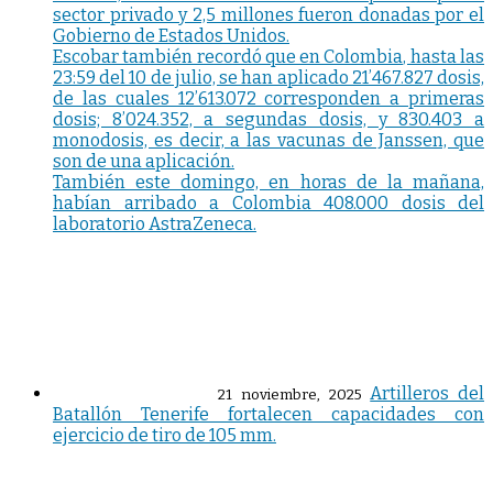
sector privado y 2,5 millones fueron donadas por el
Gobierno de Estados Unidos.
Escobar también recordó que en Colombia, hasta las
23:59 del 10 de julio, se han aplicado 21’467.827 dosis,
de las cuales 12’613.072 corresponden a primeras
dosis; 8’024.352, a segundas dosis, y 830.403 a
monodosis, es decir, a las vacunas de Janssen, que
son de una aplicación.
También este domingo, en horas de la mañana,
habían arribado a Colombia 408.000 dosis del
laboratorio AstraZeneca.
Artilleros del
21 noviembre, 2025
Batallón Tenerife fortalecen capacidades con
ejercicio de tiro de 105 mm.