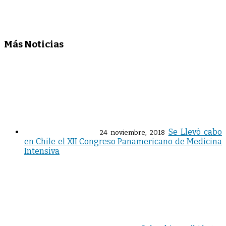
Y
EL
LOCUTOR
PROFESIONAL
Más Noticias
»
TATO
SANIN
«.
Se Llevò cabo
24 noviembre, 2018
en Chile el XII Congreso Panamericano de Medicina
Intensiva