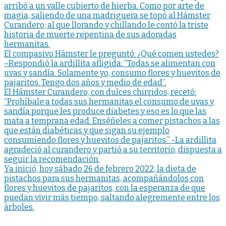
arribó a un valle cubierto de hierba. Como por arte de
magia, saliendo de una madriguera se topó al Hámster
Curandero; al que llorando y chillando le contó la triste
historia de muerte repentina de sus adoradas
hermanitas.
El compasivo Hámster le preguntó: ¿Qué comen ustedes?
–Respondió la ardillita afligida: “Todas se alimentan con
uvas y sandía. Solamente yo, consumo flores y huevitos de
pajaritos. Tengo dos años y medio de edad”.
El Hámster Curandero, con dulces chirridos, recetó:
“Prohíbale a todas sus hermanitas el consumo de uvas y
sandía porque les produce diabetes y eso es lo que las
mata a temprana edad. Enséñeles a comer pistachos a las
que están diabéticas y que sigan su ejemplo
consumiendo flores y huevitos de pajaritos.” -La ardillita
agradeció al curandero y partió a su territorio, dispuesta a
seguir la recomendación.
Ya inició, hoy sábado 26 de febrero 2022, la dieta de
pistachos para sus hermanitas, acompañándolos con
flores y huevitos de pajaritos, con la esperanza de que
puedan vivir más tiempo, saltando alegremente entre los
árboles.