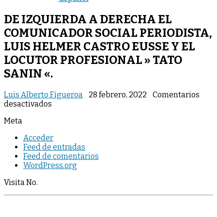
DE IZQUIERDA A DERECHA EL
COMUNICADOR SOCIAL PERIODISTA,
LUIS HELMER CASTRO EUSSE Y EL
LOCUTOR PROFESIONAL » TATO
SANIN «.
Luis Alberto Figueroa
28 febrero, 2022
Comentarios
en
desactivados
DE
Meta
IZQUIERDA
A
Acceder
DERECHA
Feed de entradas
EL
Feed de comentarios
COMUNICADOR
WordPress.org
SOCIAL
PERIODISTA,
Visita No.
LUIS
HELMER
CASTRO
EUSSE