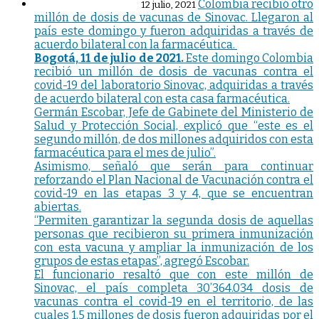
Colombia recibió otro
12 julio, 2021
millón de dosis de vacunas de Sinovac. Llegaron al
país este domingo y fueron adquiridas a través de
acuerdo bilateral con la farmacéutica.
Bogotá, 11 de julio de 2021.
Este domingo Colombia
recibió un millón de dosis de vacunas contra el
covid-19 del laboratorio Sinovac, adquiridas a través
de acuerdo bilateral con esta casa farmacéutica.
Germán Escobar, Jefe de Gabinete del Ministerio de
Salud y Protección Social, explicó que “este es el
segundo millón, de dos millones adquiridos con esta
farmacéutica para el mes de julio”.
Asimismo, señaló que serán para continuar
reforzando el Plan Nacional de Vacunación contra el
covid-19 en las etapas 3 y 4, que se encuentran
abiertas.
“Permiten garantizar la segunda dosis de aquellas
personas que recibieron su primera inmunización
con esta vacuna y ampliar la inmunización de los
grupos de estas etapas”, agregó Escobar.
El funcionario resaltó que con este millón de
Sinovac, el país completa 30’364.034 dosis de
vacunas contra el covid-19 en el territorio, de las
cuales 1,5 millones de dosis fueron adquiridas por el