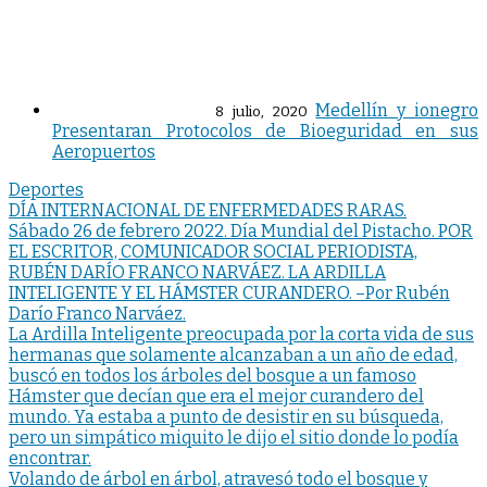
Medellín y ionegro
8 julio, 2020
Presentaran Protocolos de Bioeguridad en sus
Aeropuertos
Deportes
Navegación
DÍA INTERNACIONAL DE ENFERMEDADES RARAS.
Sábado 26 de febrero 2022. Día Mundial del Pistacho. POR
de
EL ESCRITOR, COMUNICADOR SOCIAL PERIODISTA,
entradas
RUBÉN DARÍO FRANCO NARVÁEZ. LA ARDILLA
INTELIGENTE Y EL HÁMSTER CURANDERO. –Por Rubén
Darío Franco Narváez.
La Ardilla Inteligente preocupada por la corta vida de sus
hermanas que solamente alcanzaban a un año de edad,
buscó en todos los árboles del bosque a un famoso
Hámster que decían que era el mejor curandero del
mundo. Ya estaba a punto de desistir en su búsqueda,
pero un simpático miquito le dijo el sitio donde lo podía
encontrar.
Volando de árbol en árbol, atravesó todo el bosque y