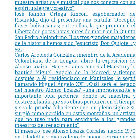
muestra artística y musical que nos conecta con su
espíritu alegre y creativo”.
José Ramón Ortega Rincón, exgobernador de
Risaralda, dijo al presentar una cartilla: “Recopilé
frases bolivarianas; entre ellas, la que pronunció el
Libertador, pocas horas antes de morir, en la Quinta
San Pedro Alejandrino: “Los tres grandes majaderos
de la historia hemos sido: Jesucristo, Don Quijote… y
yo”.
Carlos Arboleda González, miembro de la Academia
Colombiana de la Lengua, abrió la exposición de
Alonso Loaiza: “Hace 30 años conocí al Maestro y lo
bauticé Miguel Ángelo de la Merced; y tiempo
después, a él, residenciado en Manizales, le seguí
llamando Miguel Ángelo XXI. ¿Cuál será el legado
del maestro Alonso Loaiza? -una impresionante e
importante obra pictórica, donde su maestría y
destreza, harán que sus obras perduren en el tiempo
y sea la prueba fehaciente que, en pleno siglo XXI,
surgió como perdido en estas montañas, un artista
que no tuvo nada para envidiarle a los grandes
maestros del renacimiento”.
El maestro José Alonso Loaiza Corrales, nacido 1970
en Filadelfia y manizaleño de honor, refirió que su