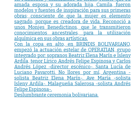
amada esposa y su adorada hija, Camila, fueron
modelos y fuentes de inspiración para sus primeras
obras; consciente de que la mujer es elemento
sagrado, porque es creadora de vida. Reconoció a
unos Monjes Benedictinos, que le transmitieron
conocimientos ancestrales, para la utilización
alquímica en sus obras artísticas.
Con la copa en alto, en BRINDIS BOLIVARIANO,
empezó la actuación estelar de OPERATIAN, grupo
integrado por: sopranos Beatriz Elena Marín e Isleny
Ardila, tenor Lírico Andrés Felipe Espinosa y Carlos
Andrés López -director escénico-. Santa Lucía de
Luciano Pavarotti. No llores por mí, Argentina -
solista Beatriz Elena Marín-. Ave María -solista
Isleny Ardila-. Malagueña Salerosa -solista Andrés
Felipe Espinosa-.
Deslumbrante ceremonia bolivariana.