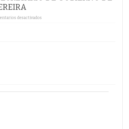
PEREIRA
ntarios desactivados
e
n
C
O
L
U
M
N
A
D
E
G
A
B
R
I
E
L
A
L
E
R
T
O
T
O
R
O