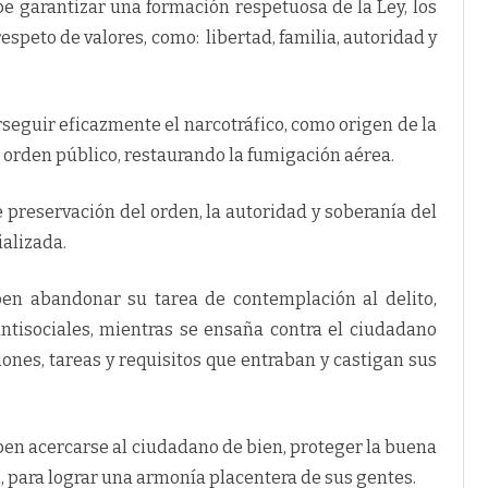
e garantizar una formación respetuosa de la Ley, los
H
O
speto de valores, como: libertad, familia, autoridad y
P
E
N
A
L
,
seguir eficazmente el narcotráfico, como origen de la
C
I
el orden público, restaurando la fumigación aérea.
V
I
L
Y
 preservación del orden, la autoridad y soberanía del
A
D
ializada.
M
I
N
I
ben abandonar su tarea de contemplación al delito,
S
T
antisociales, mientras se ensaña contra el ciudadano
R
A
ones, tareas y requisitos que entraban y castigan sus
T
I
V
O
,
eben acercarse al ciudadano de bien, proteger la buena
E
X
n, para lograr una armonía placentera de sus gentes.
S