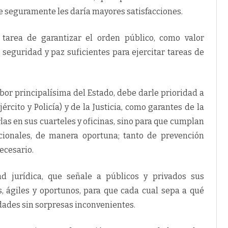
t
r
ue seguramente les daría mayores satisfacciones.
a
s
o
tarea de garantizar el orden público, como valor
A
B
, seguridad y paz suficientes para ejercitar tareas de
O
G
A
D
O
E
abor principalísima del Estado, debe darle prioridad a
X
P
ército y Policía) y de la Justicia, como garantes de la
E
C
las en sus cuarteles y oficinas, sino para que cumplan
I
A
ucionales, de manera oportuna; tanto de prevención
L
I
ecesario.
Z
A
D
O
ad jurídica, que señale a públicos y privados sus
E
N
s, ágiles y oportunos, para que cada cual sepa a qué
D
E
idades sin sorpresas inconvenientes.
R
E
C