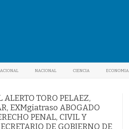
Saltar
al
NACIONAL
NACIONAL
CIENCIA
ECONOMIA
contenido
 ALERTO TORO PELAEZ,
R, EXMgiatraso ABOGADO
RECHO PENAL, CIVIL Y
SECRETARIO DE GOBIERNO DE