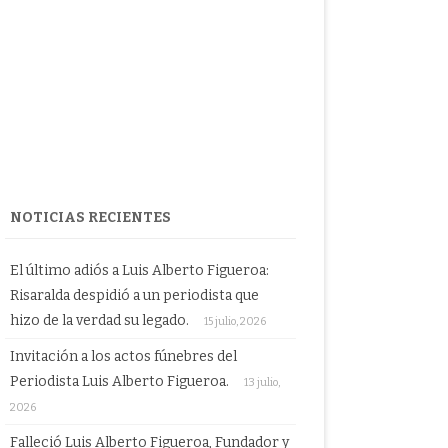
NOTICIAS RECIENTES
El último adiós a Luis Alberto Figueroa:
Risaralda despidió a un periodista que
hizo de la verdad su legado.
15 julio, 2026
Invitación a los actos fúnebres del
Periodista Luis Alberto Figueroa.
13 julio,
2026
Falleció Luis Alberto Figueroa, Fundador y