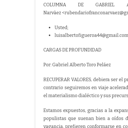
COLUMNA DE GABRIEL ALB
Narvàez <rubendariofranconarvaez@gma
Usted;
luisalbertofigueroa44@gmail.co
CARGAS DE PROFUNDIDAD
Por: Gabriel Alberto Toro Peláez
RECUPERAR VALORES, debiera ser el pr
contrario seguiremos en viaje acelera
el materialismo dialéctico y sus precur
Estamos expuestos, gracias a la expan
populistas que suenan bien a oídos d
vagancia, prefieren conformarse en c