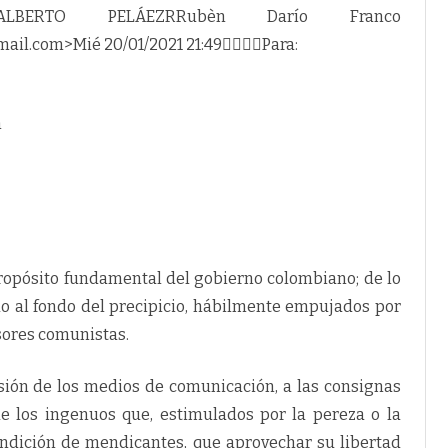
P
ERTO PELÁEZRRubèn Darío Franco
E
L
il.com>Mié 20/01/2021 21:49




Para:
A
E
Z
,
E
X
m
P
R
O
C
U
R
D
O
R
M
I
opósito fundamental del gobierno colombiano; de lo
L
I
do al fondo del precipicio, hábilmente empujados por
T
A
sores comunistas.
R
,
E
X
sión de los medios de comunicación, a las consignas
M
g
e los ingenuos que, estimulados por la pereza o la
i
a
ondición de mendicantes, que aprovechar su libertad