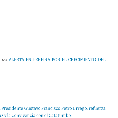
E
C
R
E
T
A
R
I
O
D
E
G
O
B
I
E
ALERTA EN PEREIRA POR EL CRECIMIENTO DEL
2020
R
N
O
D
E
Y
E
X
A
L
C
A
L
l Presidente Gustavo Francisco Petro Urrego, refuerza
D
E
z y la Convivencia con el Catatumbo.
(