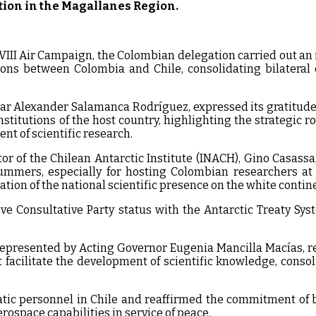
ion in the Magallanes Region.
III Air Campaign, the Colombian delegation carried out an 
ions between Colombia and Chile, consolidating bilateral 
r Alexander Salamanca Rodríguez, expressed its gratitude
nstitutions of the host country, highlighting the strategic ro
nt of scientific research.
or of the Chilean Antarctic Institute (INACH), Gino Casassa
summers, especially for hosting Colombian researchers at
dation of the national scientific presence on the white contin
eve Consultative Party status with the Antarctic Treaty Sy
represented by Acting Governor Eugenia Mancilla Macías, r
facilitate the development of scientific knowledge, consoli
ic personnel in Chile and reaffirmed the commitment of bo
rospace capabilities in service of peace.