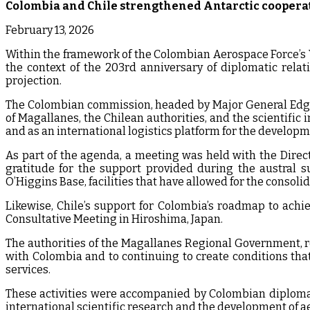
Colombia and Chile strengthened Antarctic cooperat
February 13, 2026
Within the framework of the Colombian Aerospace Force’s V
the context of the 203rd anniversary of diplomatic relat
projection.
The Colombian commission, headed by Major General Edga
of Magallanes, the Chilean authorities, and the scientific i
and as an international logistics platform for the developme
As part of the agenda, a meeting was held with the Direct
gratitude for the support provided during the austral 
O’Higgins Base, facilities that have allowed for the consoli
Likewise, Chile’s support for Colombia’s roadmap to achi
Consultative Meeting in Hiroshima, Japan.
The authorities of the Magallanes Regional Government, 
with Colombia and to continuing to create conditions that 
services.
These activities were accompanied by Colombian diplomat
international scientific research and the development of ae