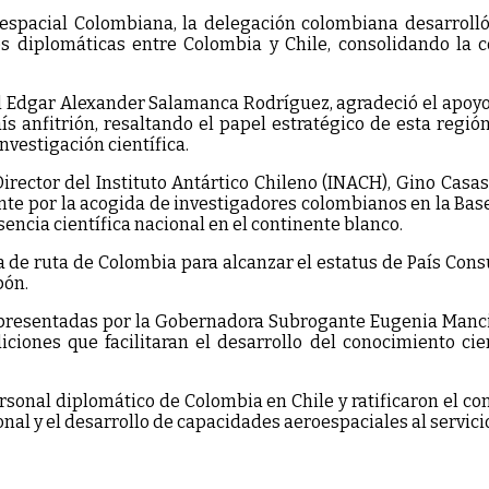
espacial Colombiana, la delegación colombiana desarrolló
s diplomáticas entre Colombia y Chile, consolidando la co
 Edgar Alexander Salamanca Rodríguez, agradeció el apoyo 
aís anfitrión, resaltando el papel estratégico de esta regi
nvestigación científica.
rector del Instituto Antártico Chileno (INACH), Gino Casas
te por la acogida de investigadores colombianos en la Base
encia científica nacional en el continente blanco.
de ruta de Colombia para alcanzar el estatus de País Consul
pón.
presentadas por la Gobernadora Subrogante Eugenia Mancill
iones que facilitaran el desarrollo del conocimiento cie
sonal diplomático de Colombia en Chile y ratificaron el co
onal y el desarrollo de capacidades aeroespaciales al servicio