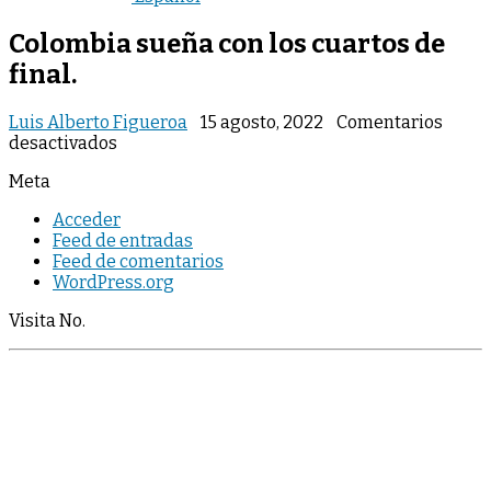
Colombia sueña con los cuartos de
final.
Luis Alberto Figueroa
15 agosto, 2022
Comentarios
en
desactivados
Colombia
Meta
sueña
con
Acceder
los
Feed de entradas
cuartos
Feed de comentarios
de
WordPress.org
final.
Visita No.