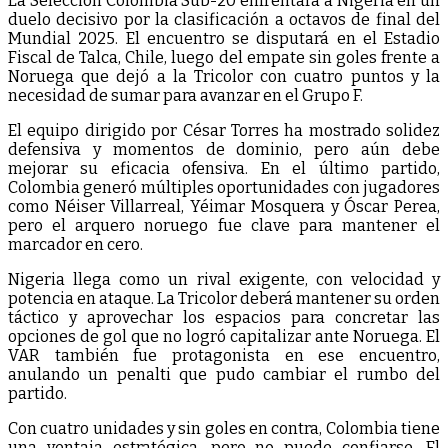
La Selección Colombia Sub-20 enfrentará a Nigeria en un
duelo decisivo por la clasificación a octavos de final del
Mundial 2025. El encuentro se disputará en el Estadio
Fiscal de Talca, Chile, luego del empate sin goles frente a
Noruega que dejó a la Tricolor con cuatro puntos y la
necesidad de sumar para avanzar en el Grupo F.
El equipo dirigido por César Torres ha mostrado solidez
defensiva y momentos de dominio, pero aún debe
mejorar su eficacia ofensiva. En el último partido,
Colombia generó múltiples oportunidades con jugadores
como Néiser Villarreal, Yéimar Mosquera y Óscar Perea,
pero el arquero noruego fue clave para mantener el
marcador en cero.
Nigeria llega como un rival exigente, con velocidad y
potencia en ataque. La Tricolor deberá mantener su orden
táctico y aprovechar los espacios para concretar las
opciones de gol que no logró capitalizar ante Noruega. El
VAR también fue protagonista en ese encuentro,
anulando un penalti que pudo cambiar el rumbo del
partido.
Con cuatro unidades y sin goles en contra, Colombia tiene
una ventaja estratégica, pero no puede confiarse. El