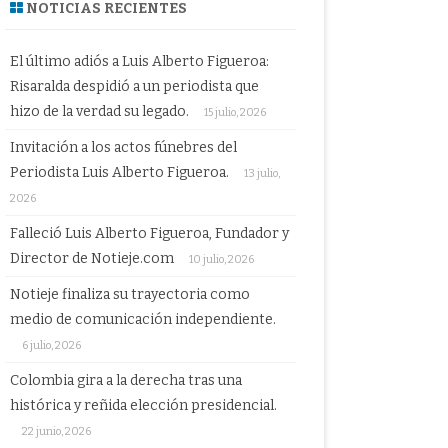
NOTICIAS RECIENTES
El último adiós a Luis Alberto Figueroa:
Risaralda despidió a un periodista que
hizo de la verdad su legado.
15 julio, 2026
Invitación a los actos fúnebres del
Periodista Luis Alberto Figueroa.
13 julio,
2026
Falleció Luis Alberto Figueroa, Fundador y
Director de Notieje.com
10 julio, 2026
Notieje finaliza su trayectoria como
medio de comunicación independiente.
6 julio, 2026
Colombia gira a la derecha tras una
histórica y reñida elección presidencial.
22 junio, 2026