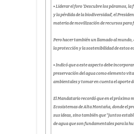
• Liderar el foro ‘Descubre los páramos, la
y la pérdida de la biodiversidad’, el Presid
materia de movilización de recursos para 
Pero hacer también un llamado al mundo, a
la protección y la sostenibilidad de estos e
• Indicó que a este aspecto debe incorpora
preservación del agua como elemento vital
ambientales y tomar en cuenta el aporte 
El Mandatario recordó que en el próximo m
Ecosistemas de Alta Montaña, donde el pro
sus ideas, sino también que “juntos estab
de agua que son fundamentales para la h