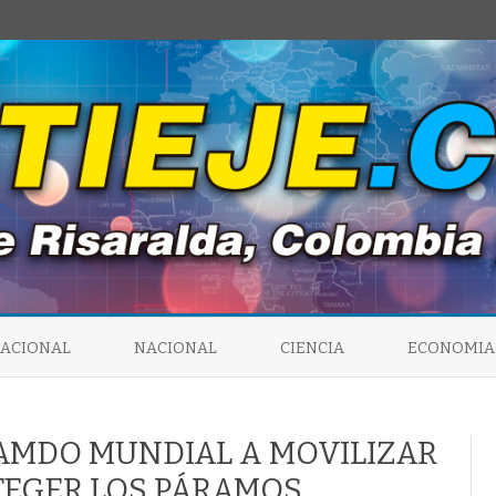
Saltar
al
NACIONAL
NACIONAL
CIENCIA
ECONOMIA
contenido
LAMDO MUNDIAL A MOVILIZAR
TEGER LOS PÁRAMOS