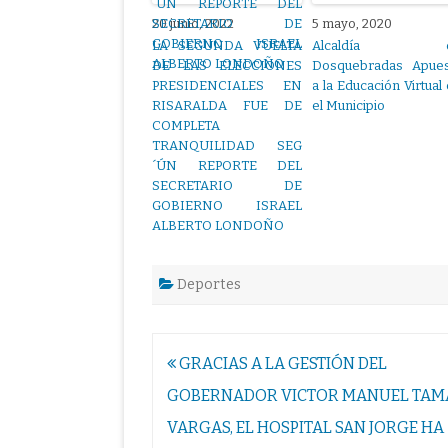
20 junio, 2022
5 mayo, 2020
LA SEGUNDA VUELTA
Alcaldía 
DE LAS ELECCIONES
Dosquebradas Apues
PRESIDENCIALES EN
a la Educación Virtual
RISARALDA FUE DE
el Municipio
COMPLETA
TRANQUILIDAD SEG
´ÚN REPORTE DEL
SECRETARIO DE
GOBIERNO ISRAEL
ALBERTO LONDOÑO
Deportes
Navegación
GRACIAS A LA GESTIÓN DEL
de
GOBERNADOR VICTOR MANUEL TAM
entradas
VARGAS, EL HOSPITAL SAN JORGE HA