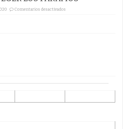
en
2020
Comentarios desactivados
COLOMBIA
LIDERA
LLAMDO
MUNDIAL
A
MOVILIZAR
RECURSOS
PARA
PROTEGER
LOS
PÁRAMOS