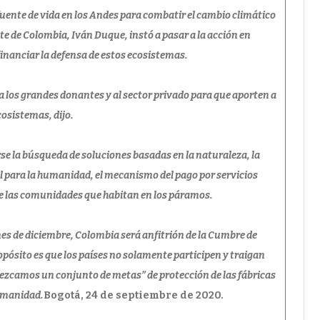
 fuente de vida en los Andes para combatir el cambio climático
ente de Colombia, Iván Duque, instó a pasar a la acción en
financiar la defensa de estos ecosistemas.
 los grandes donantes y al sector privado para que aporten a
cosistemas, dijo.
rse la búsqueda de soluciones basadas en la naturaleza, la
 para la humanidad, el mecanismo del pago por servicios
de las comunidades que habitan en los páramos.
es de diciembre, Colombia será anfitrión de la Cumbre de
pósito es que los países no solamente participen y traigan
lezcamos un conjunto de metas” de protección de las fábricas
umanidad.
Bogotá, 24 de septiembre de 2020.