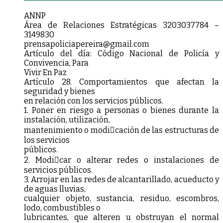
A
N
N
P
Área de Relaciones Estratégicas 3203037784 –
3149830
p
r
e
n
s
a
p
o
l
i
c
i
a
p
e
r
e
i
r
a
@
g
m
a
i
l
.
c
o
m
Artículo del día: Código Nacional de Policía y
Convivencia, Para
Vivir En Paz
Artículo 28.
C
omportamientos que afectan la
seguridad y bienes
en relación con los servicios públicos.
1. Poner en riesgo a personas o bienes durante la
instalación, utilización,
mantenimiento o modicación de las estructuras de
los servicios
públicos.
2. Modicar o alterar redes o instalaciones de
servicios públicos.
3. Arrojar en las redes de alcantarillado, acueducto y
de aguas lluvias,
cualquier objeto, sustancia, residuo, escombros,
lodo, combustibles o
lubricantes, que alteren u obstruyan el normal