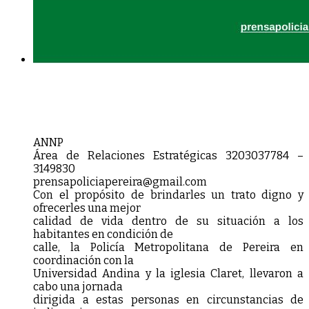
A
N
N
P
Área de Relaciones Estratégicas 3203037784 –
3149830
p
r
e
n
s
a
p
o
l
i
c
i
a
p
e
r
e
i
r
a
@
g
m
a
i
l
.
c
o
m
Con el propósito de brindarles un trato digno y
ofrecerles una mejor
calidad de vida dentro de su situación a los
habitantes en condición de
calle, la Policía Metropolitana de Pereira en
coordinación con la
Universidad Andina y la iglesia Claret, llevaron a
cabo una jornada
dirigida a estas personas en circunstancias de