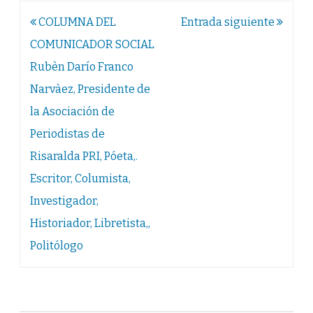
Navegación
COLUMNA DEL
Entrada siguiente
de
COMUNICADOR SOCIAL
entradas
Rubèn Darío Franco
Narvàez, Presidente de
la Asociación de
Periodistas de
Risaralda PRI, Póeta,.
Escritor, Columista,
Investigador,
Historiador, Libretista,,
Politólogo