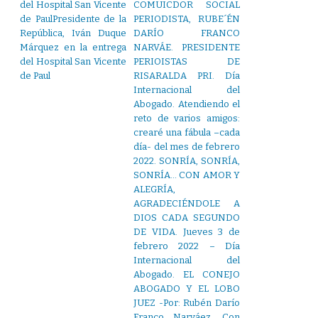
del Hospital San Vicente
COMUICDOR SOCIAL
de PaulPresidente de la
PERIODISTA, RUBE´ÉN
República, Iván Duque
DARÍO FRANCO
Márquez en la entrega
NARVÁE. PRESIDENTE
del Hospital San Vicente
PERIOISTAS DE
de Paul
RISARALDA PRI. Día
Internacional del
Abogado. Atendiendo el
reto de varios amigos:
crearé una fábula –cada
día- del mes de febrero
2022. SONRÍA, SONRÍA,
SONRÍA… CON AMOR Y
ALEGRÍA,
AGRADECIÉNDOLE A
DIOS CADA SEGUNDO
DE VIDA. Jueves 3 de
febrero 2022 – Día
Internacional del
Abogado. EL CONEJO
ABOGADO Y EL LOBO
JUEZ -Por: Rubén Darío
Franco Narváez. Con