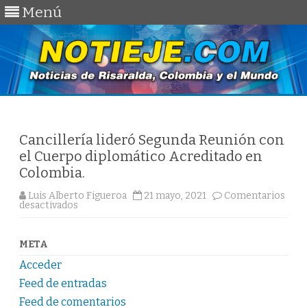
Menú
Saltar
al
contenido
Cancillería lideró Segunda Reunión con
el Cuerpo diplomático Acreditado en
Colombia.
Luis Alberto Figueroa
21 mayo, 2021
Comentarios
en
desactivados
Cancillería
lideró
Segunda
Reunión
META
con
el
Acceder
Cuerpo
diplomático
Feed de entradas
Acreditado
en
Feed de comentarios