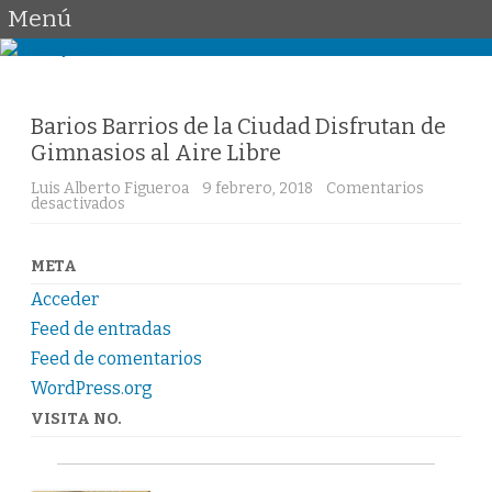
Menú
Saltar
al
contenido
Barios Barrios de la Ciudad Disfrutan de
Gimnasios al Aire Libre
Luis Alberto Figueroa
9 febrero, 2018
Comentarios
desactivados
e
n
B
a
r
META
i
o
Acceder
s
B
Feed de entradas
a
Feed de comentarios
r
r
WordPress.org
i
o
VISITA NO.
s
d
e
l
a