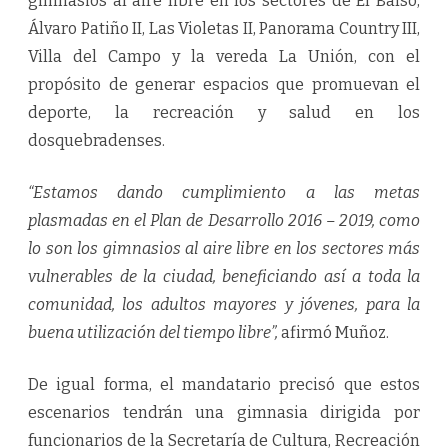
gimnasios al aire libre en los sectores de El Balso,
L
i
Álvaro Patiño II, Las Violetas II, Panorama Country III,
b
r
Villa del Campo y la vereda La Unión, con el
e
propósito de generar espacios que promuevan el
deporte, la recreación y salud en los
dosquebradenses.
“Estamos dando cumplimiento a las metas
plasmadas en el Plan de Desarrollo 2016 – 2019, como
lo son los gimnasios al aire libre en los sectores más
vulnerables de la ciudad, beneficiando así a toda la
comunidad, los adultos mayores y jóvenes, para la
buena utilización del tiempo libre”,
afirmó Muñoz.
De igual forma, el mandatario precisó que estos
escenarios tendrán una gimnasia dirigida por
funcionarios de la Secretaría de Cultura, Recreación