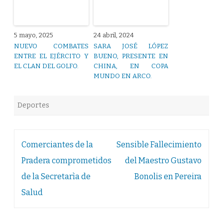
5 mayo, 2025
24 abril, 2024
NUEVO COMBATES
SARA JOSÉ LÓPEZ
ENTRE EL EJÉRCITO Y
BUENO, PRESENTE EN
EL CLAN DEL GOLFO.
CHINA, EN COPA
MUNDO EN ARCO.
Deportes
Navegación
Comerciantes de la
Sensible Fallecimiento
de
Pradera comprometidos
del Maestro Gustavo
entradas
de la Secretarìa de
Bonolis en Pereira
Salud