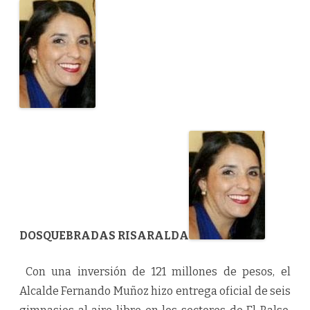
C
i
u
d
a
d
D
i
s
f
r
u
t
a
n
d
e
G
i
m
n
a
s
i
DOSQUEBRADAS RISARALDA
o
s
a
l
Con una inversión de 121 millones de pesos, el
A
i
Alcalde Fernando Muñoz hizo entrega oficial de seis
r
e