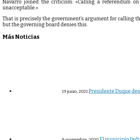
Navarro joined the criticism: «Calling a referendum on
unacceptable.»
That is precisely the government’s argument for calling the
but the governing board denies this.
Más Noticias
Presidente Duque dest
19 junio, 2021
El municipio Ind
9 noviembre, 2020