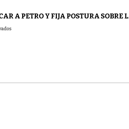
AR A PETRO Y FIJA POSTURA SOBRE 
en
vados
ANTONIO
NAVARRO
VUELVE
A
CRITICAR
A
PETRO
Y
FIJA
POSTURA
SOBRE
LA
CONSULTA
POPULAR.