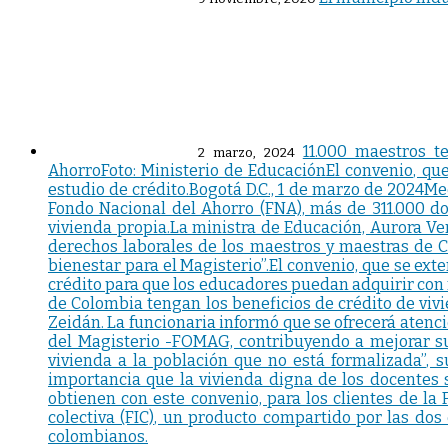
11.000 maestros t
2 marzo, 2024
AhorroFoto: Ministerio de EducaciónEl convenio, que
estudio de crédito.Bogotá D.C., 1 de marzo de 2024Med
Fondo Nacional del Ahorro (FNA), más de 311.000 d
vivienda propia.La ministra de Educación, Aurora Ver
derechos laborales de los maestros y maestras de Co
bienestar para el Magisterio”.El convenio, que se ext
crédito para que los educadores puedan adquirir con f
de Colombia tengan los beneficios de crédito de vivi
Zeidán. La funcionaria informó que se ofrecerá atenció
del Magisterio -FOMAG, contribuyendo a mejorar su 
vivienda a la población que no está formalizada”, s
importancia que la vivienda digna de los docentes s
obtienen con este convenio, para los clientes de la 
colectiva (FIC), un producto compartido por las dos
colombianos.