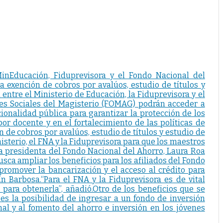
inEducación, Fiduprevisora y el Fondo Nacional del
 exención de cobros por avalúos, estudio de títulos y
entre el Ministerio de Educación, la Fiduprevisora y el
es Sociales del Magisterio (FOMAG) podrán acceder a
ionalidad pública para garantizar la protección de los
r docente y en el fortalecimiento de las políticas de
 de cobros por avalúos, estudio de títulos y estudio de
sterio, el FNA y la Fiduprevisora para que los maestros
la presidenta del Fondo Nacional del Ahorro, Laura Roa
usca ampliar los beneficios para los afiliados del Fondo
romover la bancarización y el acceso al crédito para
n Barbosa.“Para el FNA y la Fiduprevisora es de vital
para obtenerla”, añadió.Otro de los beneficios que se
 es la posibilidad de ingresar a un fondo de inversión
al y al fomento del ahorro e inversión en los jóvenes