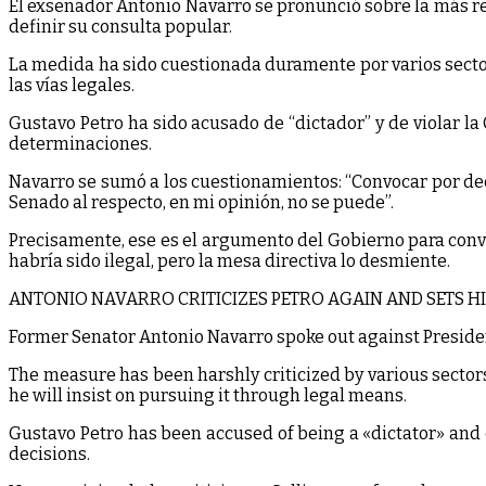
El exsenador Antonio Navarro se pronunció sobre la más re
definir su consulta popular.
La medida ha sido cuestionada duramente por varios sectores
las vías legales.
Gustavo Petro ha sido acusado de “dictador” y de violar l
determinaciones.
Navarro se sumó a los cuestionamientos: “Convocar por decr
Senado al respecto, en mi opinión, no se puede”.
Precisamente, ese es el argumento del Gobierno para convoc
habría sido ilegal, pero la mesa directiva lo desmiente.
ANTONIO NAVARRO CRITICIZES PETRO AGAIN AND SETS H
Former Senator Antonio Navarro spoke out against President
The measure has been harshly criticized by various sector
he will insist on pursuing it through legal means.
Gustavo Petro has been accused of being a «dictator» and o
decisions.