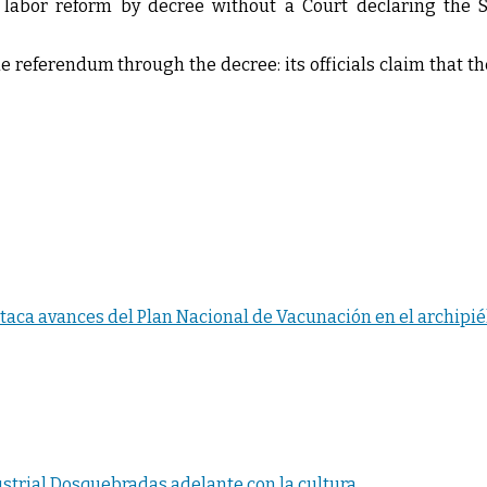
 labor reform by decree without a Court declaring the Se
 referendum through the decree: its officials claim that the 
aca avances del Plan Nacional de Vacunación en el archipié
ustrial Dosquebradas adelante con la cultura