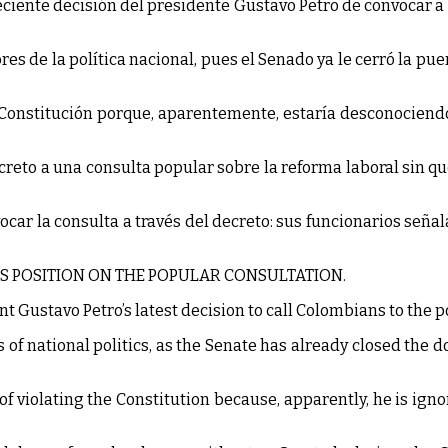
ciente decisión del presidente Gustavo Petro de convocar a 
 de la política nacional, pues el Senado ya le cerró la puert
a Constitución porque, aparentemente, estaría desconociend
eto a una consulta popular sobre la reforma laboral sin que
ar la consulta a través del decreto: sus funcionarios señala
IS POSITION ON THE POPULAR CONSULTATION.
 Gustavo Petro’s latest decision to call Colombians to the p
s of national politics, as the Senate has already closed th
f violating the Constitution because, apparently, he is ign