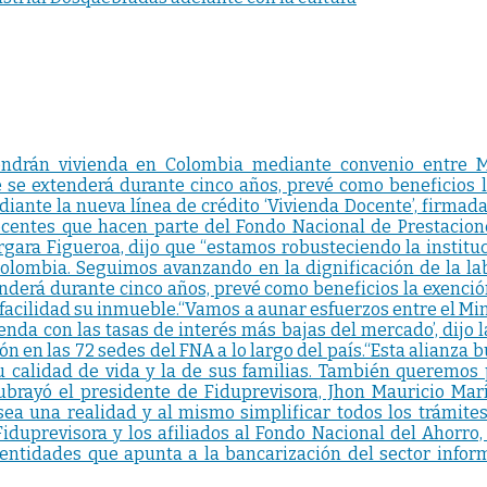
endrán vivienda en Colombia mediante convenio entre M
 se extenderá durante cinco años, prevé como beneficios la
iante la nueva línea de crédito ‘Vivienda Docente’, firmada 
ocentes que hacen parte del Fondo Nacional de Prestacion
gara Figueroa, dijo que “estamos robusteciendo la instituc
lombia. Seguimos avanzando en la dignificación de la labo
enderá durante cinco años, prevé como beneficios la exención
acilidad su inmueble.“Vamos a aunar esfuerzos entre el Mini
enda con las tasas de interés más bajas del mercado’, dijo 
n en las 72 sedes del FNA a lo largo del país.“Esta alianza b
calidad de vida y la de sus familias. También queremos p
ubrayó el presidente de Fiduprevisora, Jhon Mauricio Marí
ea una realidad y al mismo simplificar todos los trámites 
Fiduprevisora y los afiliados al Fondo Nacional del Ahorro,
 entidades que apunta a la bancarización del sector inform