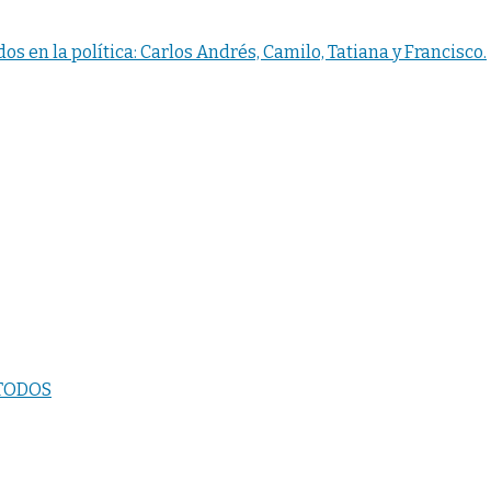
s en la política: Carlos Andrés, Camilo, Tatiana y Francisco.
TODOS