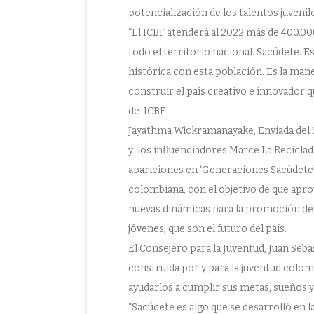
potencialización de los talentos juvenile
“El ICBF atenderá al 2022 más de 400.0
todo el territorio nacional. Sacúdete. E
histórica con esta población. Es la man
construir el país creativo e innovador 
de ICBF
Jayathma Wickramanayake, Enviada del S
y los influenciadores Marce La Reciclad
apariciones en ‘Generaciones Sacúdete’,
colombiana, con el objetivo de que ap
nuevas dinámicas para la promoción de l
jóvenes, que son el futuro del país.
El Consejero para la Juventud, Juan Seb
construida por y para la juventud colom
ayudarlos a cumplir sus metas, sueños y
“Sacúdete es algo que se desarrolló en 