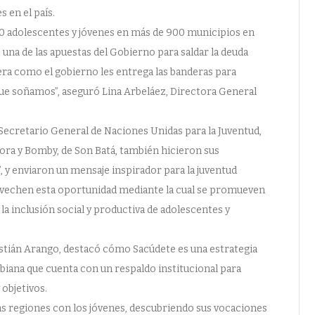
s en el país.
00 adolescentes y jóvenes en más de 900 municipios en
s una de las apuestas del Gobierno para saldar la deuda
era como el gobierno les entrega las banderas para
que soñamos”, aseguró Lina Arbeláez, Directora General
ecretario General de Naciones Unidas para la Juventud,
ora y Bomby, de Son Batá, también hicieron sus
 y enviaron un mensaje inspirador para la juventud
rovechen esta oportunidad mediante la cual se promueven
a inclusión social y productiva de adolescentes y
astián Arango, destacó cómo Sacúdete es una estrategia
biana que cuenta con un respaldo institucional para
 objetivos.
las regiones con los jóvenes, descubriendo sus vocaciones