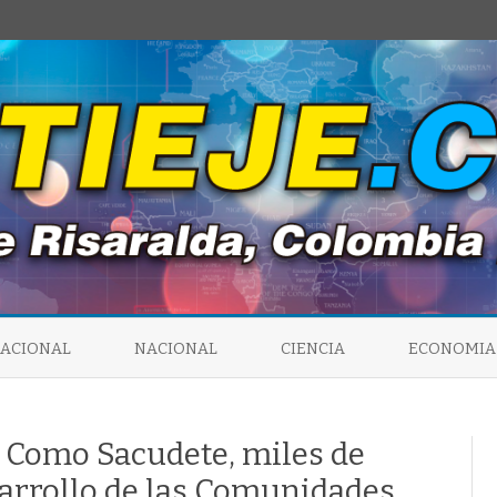
Saltar
al
NACIONAL
NACIONAL
CIENCIA
ECONOMIA
contenido
s Como Sacudete, miles de
sarrollo de las Comunidades