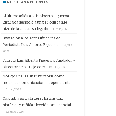
NOTICIAS RECIENTES
El último adiós a Luis Alberto Figueroa:
Risaralda despidió a un periodista que
hizo de la verdad su legado.
15 julio, 2026
Invitación a los actos fúnebres del
Periodista Luis Alberto Figueroa.
13 julio,
2026
Falleció Luis Alberto Figueroa, Fundador y
Director de Notieje.com
10 julio, 2026
Notieje finaliza su trayectoria como
medio de comunicación independiente.
6 julio, 2026
Colombia gira a la derecha tras una
histórica y reñida elección presidencial.
22 junio, 2026