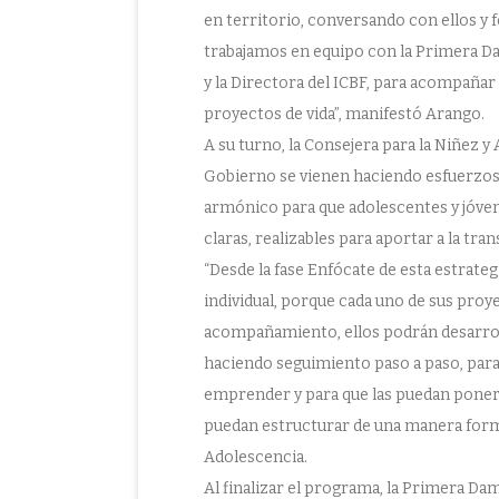
en territorio, conversando con ellos y
trabajamos en equipo con la Primera Dam
y la Directora del ICBF, para acompañar 
proyectos de vida”, manifestó Arango.
A su turno, la Consejera para la Niñez y
Gobierno se vienen haciendo esfuerzos p
armónico para que adolescentes y jóve
claras, realizables para aportar a la tra
“Desde la fase Enfócate de esta estrat
individual, porque cada uno de sus proye
acompañamiento, ellos podrán desarrol
haciendo seguimiento paso a paso, par
emprender y para que las puedan poner en
puedan estructurar de una manera formal,
Adolescencia.
Al finalizar el programa, la Primera Dama