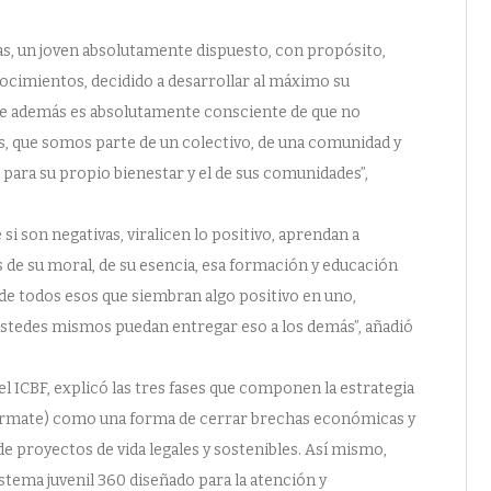
as, un joven absolutamente dispuesto, con propósito,
cimientos, decidido a desarrollar al máximo su
que además es absolutamente consciente de que no
, que somos parte de un colectivo, de una comunidad y
para su propio bienestar y el de sus comunidades”,
si son negativas, viralicen lo positivo, aprendan a
s de su moral, de su esencia, esa formación y educación
, de todos esos que siembran algo positivo en uno,
ustedes mismos puedan entregar eso a los demás”, añadió
el ICBF, explicó las tres fases que componen la estrategia
fórmate) como una forma de cerrar brechas económicas y
 proyectos de vida legales y sostenibles. Así mismo,
stema juvenil 360 diseñado para la atención y