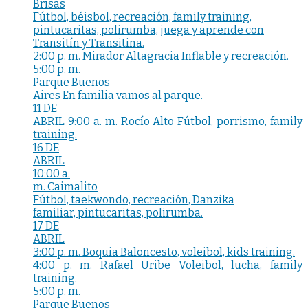
Brisas
Fútbol, béisbol, recreación, family training,
pintucaritas, polirumba, juega y aprende con
Transitín y Transitina.
2:00 p. m. Mirador Altagracia Inflable y recreación.
5:00 p. m.
Parque Buenos
Aires En familia vamos al parque.
11 DE
ABRIL 9:00 a. m. Rocío Alto Fútbol, porrismo, family
training.
16 DE
ABRIL
10:00 a.
m. Caimalito
Fútbol, taekwondo, recreación, Danzika
familiar, pintucaritas, polirumba.
17 DE
ABRIL
3:00 p. m. Boquia Baloncesto, voleibol, kids training.
4:00 p. m. Rafael Uribe Voleibol, lucha, family
training.
5:00 p. m.
Parque Buenos