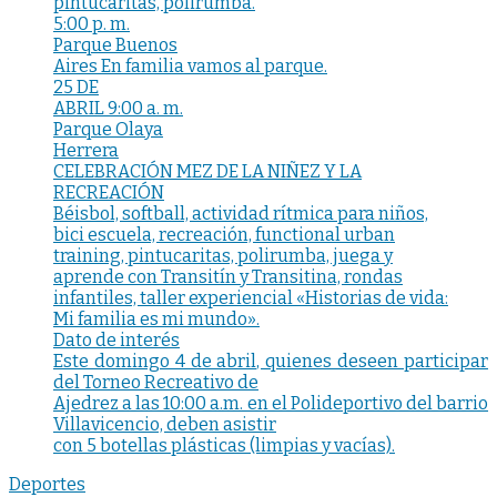
pintucaritas, polirumba.
5:00 p. m.
Parque Buenos
Aires En familia vamos al parque.
25 DE
ABRIL 9:00 a. m.
Parque Olaya
Herrera
CELEBRACIÓN MEZ DE LA NIÑEZ Y LA
RECREACIÓN
Béisbol, softball, actividad rítmica para niños,
bici escuela, recreación, functional urban
training, pintucaritas, polirumba, juega y
aprende con Transitín y Transitina, rondas
infantiles, taller experiencial «Historias de vida:
Mi familia es mi mundo».
Dato de interés
Este domingo 4 de abril, quienes deseen participar
del Torneo Recreativo de
Ajedrez a las 10:00 a.m. en el Polideportivo del barrio
Villavicencio, deben asistir
con 5 botellas plásticas (limpias y vacías).
Deportes