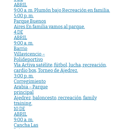
ABRIL
9:00 a. m. Plumón bajo Recreación en familia.
5:00 p. m.
Parque Buenos
Aires En familia vamos al parque.
4 DE
ABRIL
9:00 a. m.
Barrio
Villavicencio –
Polideportivo
Vía Activa satélite, fútbol, lucha, recreación,
cardio box, Torneo de Ajedrez.
3:00 p. m.
Corregimiento
Arabia – Parque
principal
Ajedrez, baloncesto, recreación, family
training.
10 DE
ABRIL
9:00 a. m.
Cancha Las