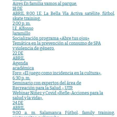
Aires En familia vamos al parque.
18 DE
ABRIL 8:00 I.E. La Bella Vía Activa satélite, fútbol,
skate training.
2:00 p. m.
I.E. Alfonso
Jaramillo
Socialización programa «Abre tus ojos»
Temática en la prevención al consumo de SPA
y violencia de género.
22 DE
ABRIL
Agenda
académica
Foro: «El juego como incidencia en la cultura».
6:30 p. m.
Seminario con expertos del área de
Recreación para la Salud – UTP.
Webinar Niñez y Covid «Refle-Acciones para la
salud y la vida».
24 DE
ABRIL
9:00 a. m. Salamanca Fútbol, family training,