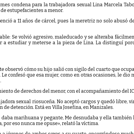
te mes condena para la trabajadora sexual Lina Marcela Tabo
 de estupefacientes a menor.
tenció a 11 años de cárcel, pues la meretriz no solo abusó de
e: Se volvió agresivo, maleducado y se alteraba fácilment
 ir a estudiar y meterse a la pieza de Lina. La distinguí 
ente observó cómo su hijo salió con sigilo del cuarto que oc
 Le confesó que esa mujer, como en otras ocasiones, le dio 
.
iento de derechos del menor, con el acompañamiento del ICBF
ajadora sexual riosuceña. No aceptó cargos y quedó libre, vi
 de detención. Está en Villa Josefina, en Manizales.
 daba marihuana y pegante, Me desnudaba y ella también lo 
a, por eso nunca me opuse», relató la víctima.
aba a jóvenes de ambos sexos a su cuarto, encerrándose much