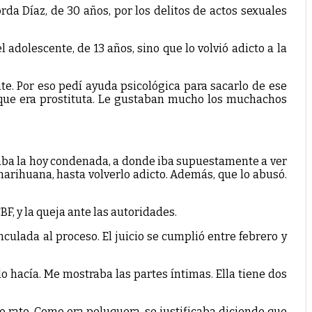
rda Díaz, de 30 años, por los delitos de actos sexuales
l adolescente, de 13 años, sino que lo volvió adicto a la
e. Por eso pedí ayuda psicológica para sacarlo de ese
porque era prostituta. Le gustaban mucho los muchachos
upaba la hoy condenada, a donde iba supuestamente a ver
marihuana, hasta volverlo adicto. Además, que lo abusó.
, y la queja ante las autoridades.
nculada al proceso. El juicio se cumplió entre febrero y
hacía. Me mostraba las partes íntimas. Ella tiene dos
o rato. Como era peluquera, se justificaba diciendo que