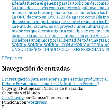
además fueron el génesis para la abolición del comerc
La trata de esclavos como comercio legal tuvo una d
niños, como si fuesen ganado, para someterles a los 
La ONU decretó en 1998 el 23 de agosto como Día Inter
demostrar la importancia que tiene el respeto a los
La Ruta del Esclavo, es un proyecto intercultural que
históricas que dieron origen a este tipo de explotaci
forma en la que se originó la interacción entre África 
los héroes anónimos por la libertad de toda una raza q
SONRÍA, SONRÍA, SONRÍA… CON AMOR Y ALEGRÍA, A
UN SOLO SEÑOR, UN SOLO DIOS; TRES PERSONAS DI
Deportes
Navegación de entradas
Investigaciòn para estalecer en que es màs productivo el
Debate Presidencial el martes 25 de abril en Pereira
Copyright Notieje.com Noticias de Risaralda,
Colombia y el Mundo
ZeroGravity
por GalussoThemes.com
Funciona con
WordPress