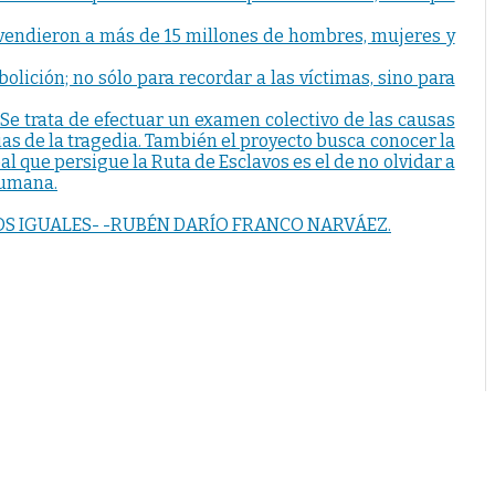
 vendieron a más de 15 millones de hombres, mujeres y
lición; no sólo para recordar a las víctimas, sino para
 Se trata de efectuar un examen colectivo de las causas
as de la tragedia. También el proyecto busca conocer la
eal que persigue la Ruta de Esclavos es el de no olvidar a
 humana.
MOS IGUALES- -RUBÉN DARÍO FRANCO NARVÁEZ.