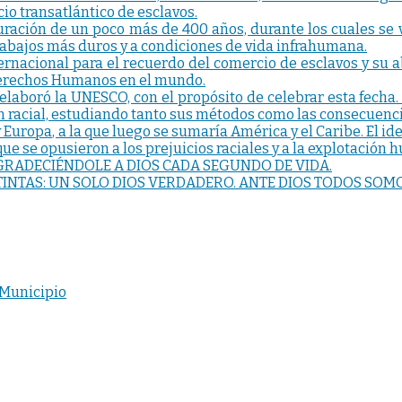
io transatlántico de esclavos.
uración de un poco más de 400 años, durante los cuales se
trabajos más duros y a condiciones de vida infrahumana.
nacional para el recuerdo del comercio de esclavos y su abo
 Derechos Humanos en el mundo.
 elaboró la UNESCO, con el propósito de celebrar esta fecha.
ón racial, estudiando tanto sus métodos como las consecuenci
y Europa, a la que luego se sumaría América y el Caribe. El id
ue se opusieron a los prejuicios raciales y a la explotación
GRADECIÉNDOLE A DIOS CADA SEGUNDO DE VIDA.
STINTAS: UN SOLO DIOS VERDADERO. ANTE DIOS TODOS SO
 Municipio