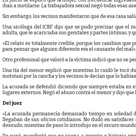
iban a motilarse. La trabajadora sexual negó todas esas as
Sin embargo, los vecinos manifestaron que de esa casa sal
Una sicóloga del ICBF dijo que se pudo precisar que el m
adulta, que le acariciaba sus genitales y partes íntimas, y
«El relato es totalmente creíble, porque los cambios que
para pensar que alguien diferente era el causante del mal»,
Otro profesional que valoró a la víctima indicó que no se p
Una tía del menor explicó que mientras lo cuidó le tocó d
mototaxi por la cancha y los vecinos le decían que lo habían
La acusada se defendió diciendo que siempre estaba en el 
lugares externos. Negó el abuso contra el menor y dijo qu
Del juez
«La acusada permanecía demasiado tiempo en soledad den
llegaban de sus oficios cotidianos. No dudó en satisfacer
desnudo, mientras de paso lo introdujo en el oscuro mundo d
De pasó, manifestó que no suena a invento o historia irre