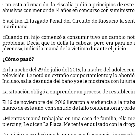
Con esta afirmación, la Fiscalía pidió a principios de es
abusivos con menor de 14 años en concurso con suministro
Y así fue. El Juzgado Penal del Circuito de Riosucio la sen
marihuana.
«Cuando mi hijo comenzó a consumir tuvo un cambio notabl
problema. Decía que le dolía la cabeza, pero era para no
jóvenes», indicó la mamá de la víctima durante el juicio.
¿Cómo pasó?
En la noche del 29 de julio del 2015, la madre del adolesc
televisión. Le notó un extraño comportamiento y lo abordó.
Incluso, salía desnuda del baño y se le mostraba con lujuria
La situación obligó a emprender un proceso de restablecim
El 16 de noviembre del 2016 llevaron a audiencia a la trab
marzo de este año, con sentido de fallo condenatoria y orden
«Mientras mamá trabajaba en una casa de familia, ella me
piercing. Le dicen La Flaca. Me tenía endulzado con la drog
En juicio se explicó que la mujer, con frecuencia, ingres