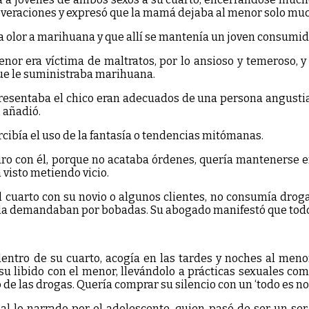
everaciones y expresó que la mamá dejaba al menor solo much
ía olor a marihuana y que allí se mantenía un joven consumid
enor era víctima de maltratos, por lo ansioso y temeroso, 
 que le suministraba marihuana.
 presentaba el chico eran adecuados de una persona angust
 añadió.
ercibía el uso de la fantasía o tendencias mitómanas.
uro con él, porque no acataba órdenes, quería mantenerse en
 visto metiendo vicio.
cuarto con su novio o algunos clientes, no consumía drogas 
e la demandaban por bobadas. Su abogado manifestó que todo 
tro de su cuarto, acogía en las tardes y noches al menor
 su libido con el menor, llevándolo a prácticas sexuales c
e las drogas. Quería comprar su silencio con un ‘todo es nor
al lo narrado por el adolescente, quien pasó de ser un ser 