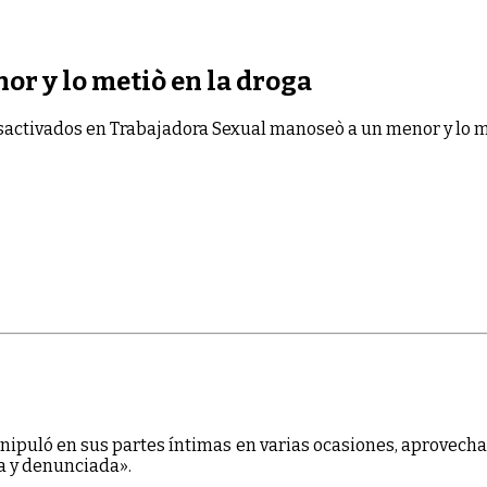
r y lo metiò en la droga
sactivados
en Trabajadora Sexual manoseò a un menor y lo m
anipuló en sus partes íntimas en varias ocasiones, aprovech
a y denunciada».