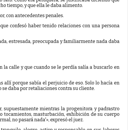
o tiempo, y que ella le daba alimento.
or, con antecedentes penales.
y que confesó haber tenido relaciones con una persona
iada, estresada, preocupada y familiarmente nada daba
 la calle y que cuando se le perdía salía a buscarlo en
allí porque sabía el perjuicio de eso. Solo lo hacía en
se daba por retaliaciones contra su cliente.
, supuestamente mientras la progenitora y padrastro
omo tocamientos, masturbación, exhibición de su cuerpo
mal, no pasará nada'», expresó el juez.
tranquilo, alegre, activo y responsable en sus labores