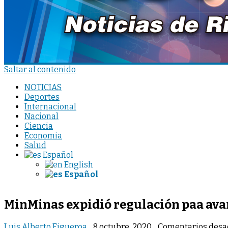
Saltar al contenido
NOTICIAS
Deportes
Internacional
Nacional
Ciencia
Economia
Salud
Español
English
Español
MinMinas expidió regulación paa ava
Luis Alberto Figueroa
8 octubre, 2020
Comentarios desa