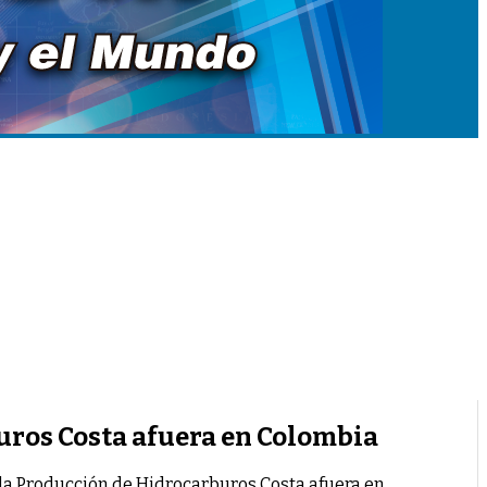
uros Costa afuera en Colombia
la Producción de Hidrocarburos Costa afuera en