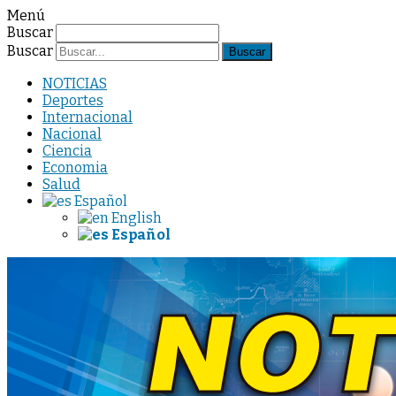
Menú
Buscar
Buscar
NOTICIAS
Deportes
Internacional
Nacional
Ciencia
Economia
Salud
Español
English
Español