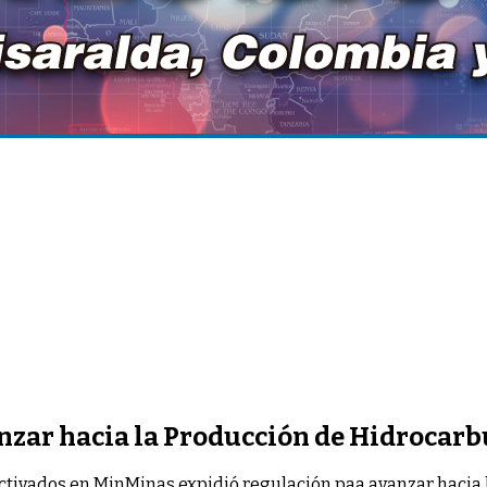
nzar hacia la Producción de Hidrocarb
ctivados
en MinMinas expidió regulación paa avanzar hacia 