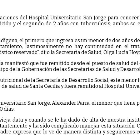
talaciones del Hospital Universitario San Jorge para cono
ición y el segundo de 2 años con tuberculosis; ambos se 
indígena, el primero que ingresa es un menor de dos años d
tamiento, lastimosamente no hay continuidad en el trat
tico reservado”, dijo la Secretaria de Salud, Olga Lucía Hoy
a manifestó que fue remitido desde el puesto de salud del c
quipo de la Gobernación de las Secretarías de Salud y Desarrol
tricional de la Secretaría de Desarrollo Social, este menor 
ro de salud de Santa Cecilia y fuera remitido al Hospital Univ
versitario San Jorge, Alexander Parra, el menor que tiene pr
0 días.
ieja data y cuando se le ha dado de alta de nuestra instit
tantemente y ha sido complicado manejar esta situación. C
 madre expresa que lo ve de manera distinta y seguiremos 