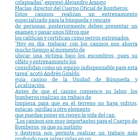
colapsadas”, expresó Alejandro Arango
Macías, director del Cuerpo Oficial de Bomberos.
Estos caninos, realizan un entrenamiento
especializado para la búsqueda y rescate
de personas, posteriormente deben presentar un
examen y pasar unos filtros que
los califican y certifican como perros entrenados.
“Hoy en día, trabajar con los caninos nos ahorra
mucho tiempo al momento de
ubicar una víctima bajo los escombros, pues su
olfato y entrenamiento los
consolidan como un equipo indispensable para esta
tarea” acotó Andrés Giraldo,
guía canino de la Unidad de Búsqueda y
Localización.
Antes de que el canino comience su labor, los
bomberos realizan un trabajo de
limpieza para que en el terreno no haya vidrios,
estacas, varillas u otro elemento
que puedan poner en riesgo la vida del can.
“Los caninos son muy importantes para el Cuerpo de
Bomberos, ya que su instinto
y destreza nos permite realizar un trabajo más
profundo para salvar vidas en un