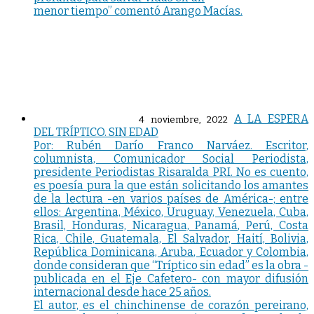
menor tiempo” comentó Arango Macías.
A LA ESPERA
4 noviembre, 2022
DEL TRÍPTICO. SIN EDAD
Por: Rubén Darío Franco Narváez. Escritor,
columnista, Comunicador Social Periodista,
presidente Periodistas Risaralda PRI. No es cuento,
es poesía pura la que están solicitando los amantes
de la lectura -en varios países de América-; entre
ellos: Argentina, México, Uruguay, Venezuela, Cuba,
Brasil, Honduras, Nicaragua, Panamá, Perú, Costa
Rica, Chile, Guatemala, El Salvador, Haití, Bolivia,
República Dominicana, Aruba, Ecuador y Colombia,
donde consideran que “Tríptico sin edad” es la obra -
publicada en el Eje Cafetero- con mayor difusión
internacional desde hace 25 años.
El autor, es el chinchinense de corazón pereirano,