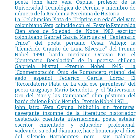
poeta John Jairo Vera Ospina, profesor de la
Universidad Tecnológica de Pereira y miembro de
número de la Academia Pereirana de Historia.
La “Celebración Plata de “Tríptico sin edad” del vate
colombiano Vera, coincide con: el “Festejo Esmeralda
Cien años de Soledad” del Nobel 1982, escritor
colombiano Gabriel García Márquez; el “Centenario
Trilce” del poeta peruano César Vallejo; la
“Efeméride Granito de Luna Silvestre” del Premio
Nobel 1990, bardo mexicano Octavio Paz; el
“Centenario Desolación” de la poetisa chilena
Gabriela Mistral -Premio Nobel 1945-; la
“Conmemoración Ónix de Romancero gitano” del
aedo español Federico García Lorca; El
“Recordatorio Plata de La vida ese paréntesis” del
poeta uruguayo Mario Benedetti; y, el “Aniversario
Oro del Mar y las Campanas” obra póstuma del
bardo chileno Pablo Neruda -Premio Nobel 1.971-.
John Jairo Vera Ospina: bibliófilo sin fronteras,
navegante insomne de la literatura; historiador
destacado, cuentista internacional, poeta estelar,
escritor cimentado y educador profesional,
vadeando su edad diamante, hace homenaje al dios
del silencio Harpócrates; pero… sus palabras