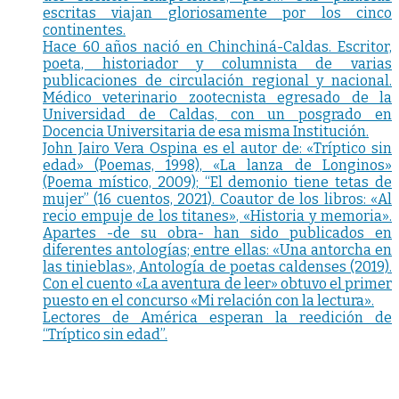
escritas viajan gloriosamente por los cinco
continentes.
Hace 60 años nació en Chinchiná-Caldas. Escritor,
poeta, historiador y columnista de varias
publicaciones de circulación regional y nacional.
Médico veterinario zootecnista egresado de la
Universidad de Caldas, con un posgrado en
Docencia Universitaria de esa misma Institución.
John Jairo Vera Ospina es el autor de: «Tríptico sin
edad» (Poemas, 1998), «La lanza de Longinos»
(Poema místico, 2009); “El demonio tiene tetas de
mujer” (16 cuentos, 2021). Coautor de los libros: «Al
recio empuje de los titanes», «Historia y memoria».
Apartes -de su obra- han sido publicados en
diferentes antologías; entre ellas: «Una antorcha en
las tinieblas», Antología de poetas caldenses (2019).
Con el cuento «La aventura de leer» obtuvo el primer
puesto en el concurso «Mi relación con la lectura».
Lectores de América esperan la reedición de
“Tríptico sin edad”.