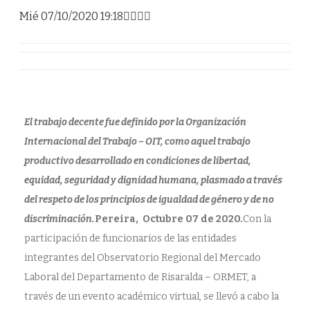
T
C
Mié 07/10/2020 19:18




O
N
M
E
M
O
R
A
R
O
N
El trabajo decente fue definido por la Organización
E
L
Internacional del Trabajo – OIT, como aquel trabajo
D
Í
productivo desarrollado en condiciones de libertad,
A
M
equidad, seguridad y dignidad humana, plasmado a través
U
N
del respeto de los principios de igualdad de género y de no
D
I
discriminación.
Pereira, Octubre 07 de 2020.
Con la
A
L
participación de funcionarios de las entidades
P
O
integrantes del Observatorio Regional del Mercado
R
E
Laboral del Departamento de Risaralda – ORMET, a
L
T
través de un evento académico virtual, se llevó a cabo la
R