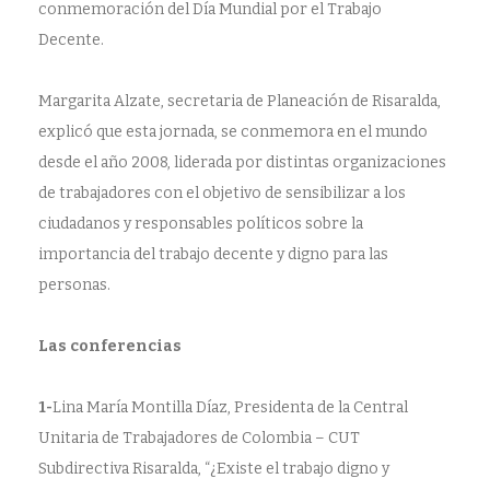
A
conmemoración del Día Mundial por el Trabajo
B
A
Decente.
J
O
D
O
Margarita Alzate, secretaria de Planeación de Risaralda,
C
E
explicó que esta jornada, se conmemora en el mundo
N
T
desde el año 2008, liderada por distintas organizaciones
E
de trabajadores con el objetivo de sensibilizar a los
ciudadanos y responsables políticos sobre la
importancia del trabajo decente y digno para las
personas.
Las conferencias
1-
Lina María Montilla Díaz, Presidenta de la Central
Unitaria de Trabajadores de Colombia – CUT
Subdirectiva Risaralda, “¿Existe el trabajo digno y