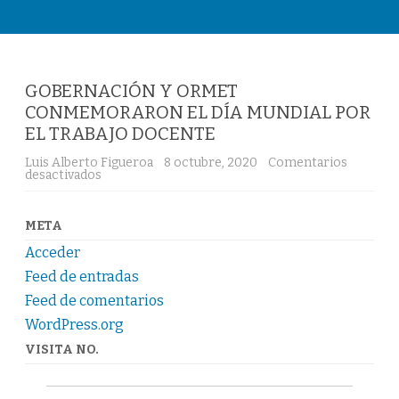
Saltar
al
contenido
GOBERNACIÓN Y ORMET
CONMEMORARON EL DÍA MUNDIAL POR
EL TRABAJO DOCENTE
Luis Alberto Figueroa
8 octubre, 2020
Comentarios
desactivados
e
n
G
O
B
META
E
R
Acceder
N
A
Feed de entradas
C
Feed de comentarios
I
Ó
WordPress.org
N
Y
VISITA NO.
O
R
M
E