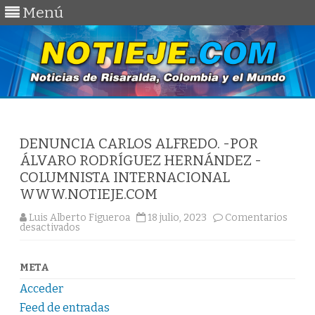
Menú
Saltar
al
contenido
DENUNCIA CARLOS ALFREDO. -POR
ÁLVARO RODRÍGUEZ HERNÁNDEZ -
COLUMNISTA INTERNACIONAL
WWW.NOTIEJE.COM
Luis Alberto Figueroa
18 julio, 2023
Comentarios
en
desactivados
DENUNCIA
CARLOS
ALFREDO.
-
META
POR
ÁLVARO
Acceder
RODRÍGUEZ
HERNÁNDEZ
Feed de entradas