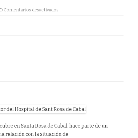
en
Comentarios desactivados
Declarada
Alerta
Roja
en
Santa
Rosa
de
Cabal
por
el
Saranpiòn
cubre en Santa Rosa de Cabal, hace parte de un
a relación con la situación de