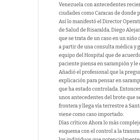
Venezuela con antecedentes recie
ciudades como Caracas de donde p
Así lo manifestó el Director Operat
de Salud de Risaralda, Diego Alej
que se trata de un caso en un niñ
a partir de una consulta médica y g
equipo del Hospital que de acuerdo
paciente piensa en sarampión y le
Añadió el profesional que la pregu
explicación para pensar en saram
que ha estado controlada. Entonce
unos antecedentes del brote que se
frontera y llega vía terrestre a Sa
viene como caso importado.
Dìas crìticos Ahora lo más complej
esquema con el control a la transm
los individuos que potencialmente