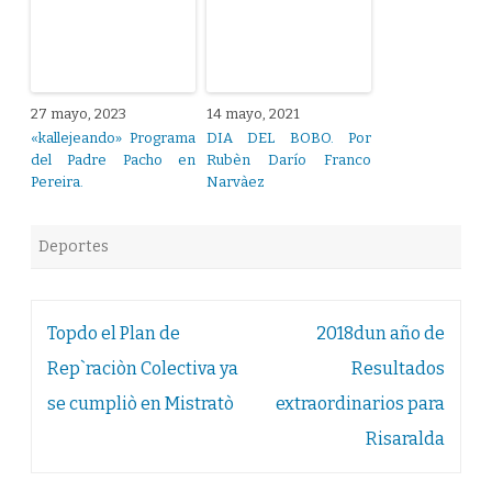
27 mayo, 2023
14 mayo, 2021
«kallejeando» Programa
DIA DEL BOBO. Por
del Padre Pacho en
Rubèn Darío Franco
Pereira.
Narvàez
Deportes
Navegación
Topdo el Plan de
2018dun año de
de
Rep`raciòn Colectiva ya
Resultados
entradas
se cumpliò en Mistratò
extraordinarios para
Risaralda