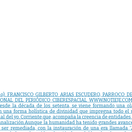
ho). FRANCISCO GILBERTO ARIAS ESCUDERO, PARROCO D
ONAL DEL PERIÓDICO CIBERESPACIAL WWW.NOTIEJE.CO
e la década de los setenta, se viene formando una ola cu
en una forma holística de divinidad que impregna todo el 
ual del yo. Corriente que, acompaña la creencia de entidade
canalización.Aunque la humanidad ha tenido grandes avance
 ser remediada, con la instauración de una era llamada “