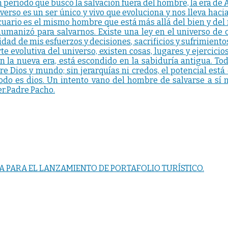
un período que buscó la salvación fuera del hombre, la era de
erso es un ser único y vivo que evoluciona y nos lleva haci
cuario es el mismo hombre que está más allá del bien y del
 humanizó para salvarnos. Existe una ley en el universo de
lidad de mis esfuerzos y decisiones, sacrificios y sufrimiento
te evolutiva del universo, existen cosas, lugares y ejercic
n la nueva era, está escondido en la sabiduría antigua. Tod
re Dios y mundo; sin jerarquías ni credos, el potencial está 
 todo es dios. Un intento vano del hombre de salvarse a 
er.Padre Pacho.
A PARA EL LANZAMIENTO DE PORTAFOLIO TURÍSTICO.