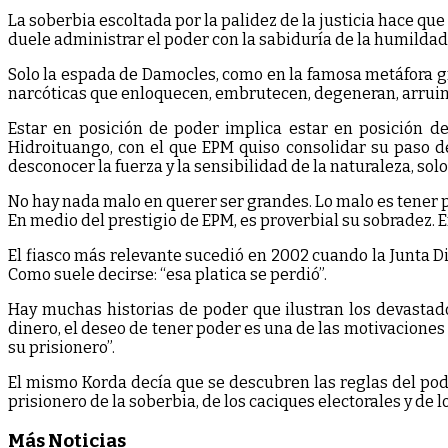
La soberbia escoltada por la palidez de la justicia hace que
duele administrar el poder con la sabiduría de la humildad
Solo la espada de Damocles, como en la famosa metáfora gri
narcóticas que enloquecen, embrutecen, degeneran, arrui
Estar en posición de poder implica estar en posición de 
Hidroituango, con el que EPM quiso consolidar su paso d
desconocer la fuerza y la sensibilidad de la naturaleza, sol
No hay nada malo en querer ser grandes. Lo malo es tener 
En medio del prestigio de EPM, es proverbial su sobradez. 
El fiasco más relevante sucedió en 2002 cuando la Junta Di
Como suele decirse: “esa platica se perdió”.
Hay muchas historias de poder que ilustran los devastado
dinero, el deseo de tener poder es una de las motivaciones 
su prisionero”.
El mismo Korda decía que se descubren las reglas del pode
prisionero de la soberbia, de los caciques electorales y de 
Más Noticias