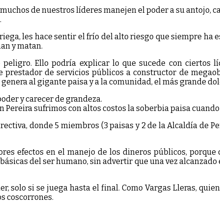
 muchos de nuestros líderes manejen el poder a su antojo, cau
.
ega, les hace sentir el frío del alto riesgo que siempre ha 
nan y matan.
peligro. Ello podría explicar lo que sucede con ciertos l
e prestador de servicios públicos a constructor de megaob
o genera al gigante paisa y a la comunidad, el más grande dol
poder y carecer de grandeza.
En Pereira sufrimos con altos costos la soberbia paisa cuando
rectiva, donde 5 miembros (3 paisas y 2 de la Alcaldía de Pe
res efectos en el manejo de los dineros públicos, porque c
básicas del ser humano, sin advertir que una vez alcanzado e
r, solo si se juega hasta el final. Como Vargas Lleras, qu
los coscorrones.