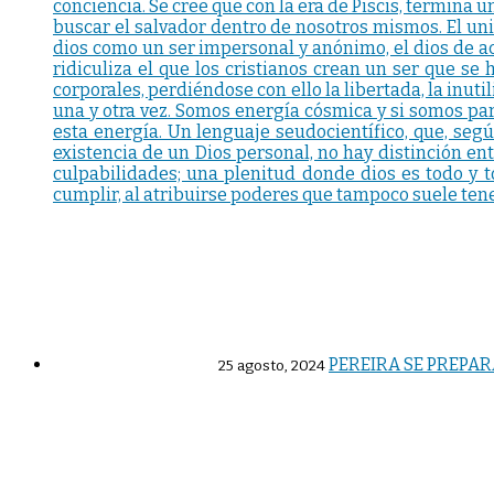
conciencia. Se cree que con la era de Piscis, termina 
buscar el salvador dentro de nosotros mismos. El univ
dios como un ser impersonal y anónimo, el dios de a
ridiculiza el que los cristianos crean un ser que se
corporales, perdiéndose con ello la libertada, la inuti
una y otra vez. Somos energía cósmica y si somos par
esta energía. Un lenguaje seudocientífico, que, segú
existencia de un Dios personal, no hay distinción ent
culpabilidades; una plenitud donde dios es todo y
cumplir, al atribuirse poderes que tampoco suele ten
PEREIRA SE PREPAR
25 agosto, 2024