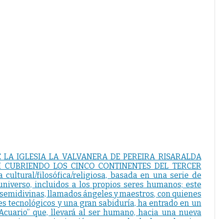
E LA IGLESIA LA VALVANERA DE PEREIRA RISARALDA
M CUBRIENDO LOS CINCO CONTINENTES DEL TERCER
ltural/filosófica/religiosa, basada en una serie de
universo, incluidos a los propios seres humanos; este
s semidivinas, llamados ángeles y maestros, con quienes
s tecnológicos y una gran sabiduría, ha entrado en un
Acuario” que, llevará al ser humano, hacia una nueva