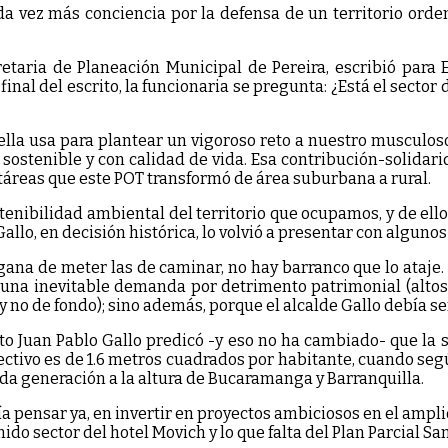
cada vez más conciencia por la defensa de un territorio or
etaria de Planeación Municipal de Pereira, escribió para E
inal del escrito, la funcionaria se pregunta: ¿Está el sector
 ella usa para plantear un vigoroso reto a nuestro musculos
ostenible y con calidad de vida. Esa contribución-solidari
ctáreas que este POT transformó de área suburbana a rural.
stenibilidad ambiental del territorio que ocupamos, y de ell
Gallo, en decisión histórica, lo volvió a presentar con alguno
 gana de meter las de caminar, no hay barranco que lo ataje
e una inevitable demanda por detrimento patrimonial (altos
 y no de fondo); sino además, porque el alcalde Gallo debía se
to Juan Pablo Gallo predicó -y eso no ha cambiado- que la 
tivo es de 1.6 metros cuadrados por habitante, cuando según
da generación a la altura de Bucaramanga y Barranquilla.
ía pensar ya, en invertir en proyectos ambiciosos en el ampli
o sector del hotel Movich y lo que falta del Plan Parcial San