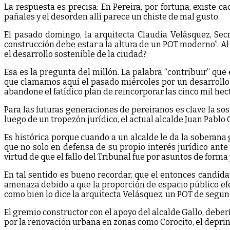
La respuesta es precisa: En Pereira, por fortuna, existe 
pañales y el desorden allí parece un chiste de mal gusto.
El pasado domingo, la arquitecta Claudia Velásquez, Secr
construcción debe estar a la altura de un POT moderno”. Al f
el desarrollo sostenible de la ciudad?
Esa es la pregunta del millón. La palabra “contribuir” que
que clamamos aquí el pasado miércoles por un desarrollo s
abandone el fatídico plan de reincorporar las cinco mil he
Para las futuras generaciones de pereiranos es clave la so
luego de un tropezón jurídico, el actual alcalde Juan Pablo 
Es histórica porque cuando a un alcalde le da la soberana
que no solo en defensa de su propio interés jurídico ant
virtud de que el fallo del Tribunal fue por asuntos de forma
En tal sentido es bueno recordar, que el entonces candida
amenaza debido a que la proporción de espacio público efec
como bien lo dice la arquitecta Velásquez, un POT de segun
El gremio constructor con el apoyo del alcalde Gallo, deber
por la renovación urbana en zonas como Corocito, el deprimid