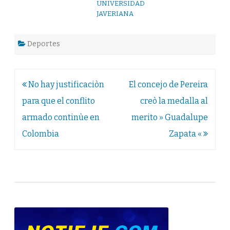
UNIVERSIDAD
JAVERIANA
Deportes
Navegación
No hay justificaciòn
El concejo de Pereira
de
para que el conflito
creò la medalla al
entradas
armado continùe en
merito » Guadalupe
Colombia
Zapata «