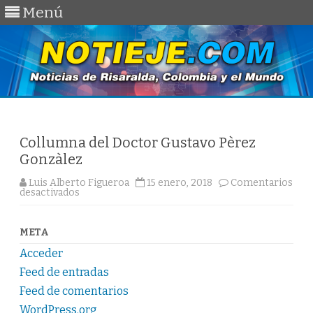
Menú
Saltar
al
contenido
Collumna del Doctor Gustavo Pèrez
Gonzàlez
Luis Alberto Figueroa
15 enero, 2018
Comentarios
en
desactivados
Collumna
del
Doctor
Gustavo
META
Pèrez
Gonzàlez
Acceder
Feed de entradas
Feed de comentarios
WordPress.org