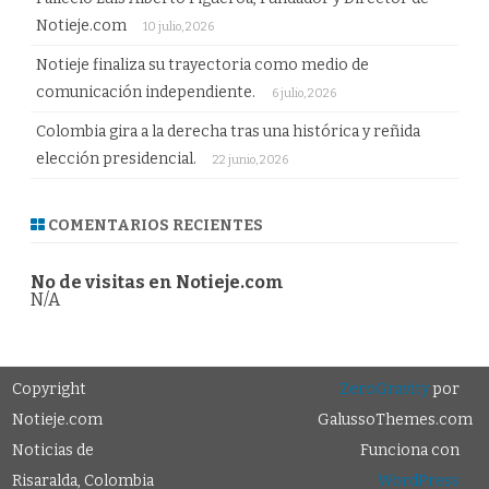
Notieje.com
10 julio, 2026
Notieje finaliza su trayectoria como medio de
comunicación independiente.
6 julio, 2026
Colombia gira a la derecha tras una histórica y reñida
elección presidencial.
22 junio, 2026
COMENTARIOS RECIENTES
No de visitas en Notieje.com
N/A
Copyright
ZeroGravity
por
Notieje.com
GalussoThemes.com
Noticias de
Funciona con
Risaralda, Colombia
WordPress