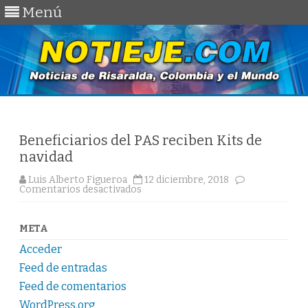
Menú
Saltar
al
contenido
Beneficiarios del PAS reciben Kits de
navidad
Luis Alberto Figueroa
12 diciembre, 2018
en
Comentarios desactivados
Beneficiarios
del
PAS
reciben
META
Kits
de
Acceder
navidad
Feed de entradas
Feed de comentarios
WordPress.org