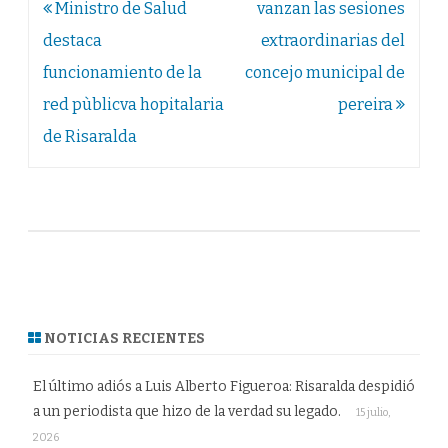
Navegación
Ministro de Salud
vanzan las sesiones
de
destaca
extraordinarias del
entradas
funcionamiento de la
concejo municipal de
red pùblicva hopitalaria
pereira
de Risaralda
NOTICIAS RECIENTES
El último adiós a Luis Alberto Figueroa: Risaralda despidió
a un periodista que hizo de la verdad su legado.
15 julio,
2026