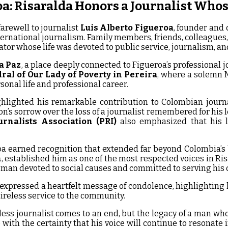
roa: Risaralda Honors a Journalist Who
farewell to journalist
Luis Alberto Figueroa
, founder and 
nternational journalism. Family members, friends, colleagues,
tor whose life was devoted to public service, journalism, an
a Paz
, a place deeply connected to Figueroa’s professional 
ral of Our Lady of Poverty in Pereira
, where a solemn 
onal life and professional career.
hlighted his remarkable contribution to Colombian journal
ion’s sorrow over the loss of a journalist remembered for his
urnalists Association (PRI)
also emphasized that his le
oa earned recognition that extended far beyond Colombia’s 
m
, established him as one of the most respected voices in 
 man devoted to social causes and committed to serving his
or, expressed a heartfelt message of condolence, highlighti
ireless service to the community.
ireless journalist comes to an end, but the legacy of a man w
ith the certainty that his voice will continue to resonate i