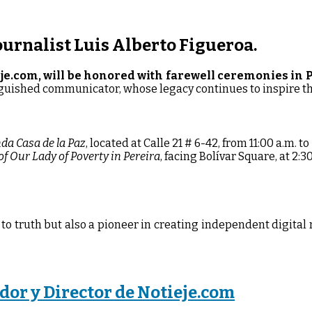
Journalist Luis Alberto Figueroa.
eje.com, will be honored with farewell ceremonies in 
inguished communicator, whose legacy continues to inspire th
da Casa de la Paz
, located at Calle 21 # 6-42, from 11:00 a.m. to
of Our Lady of Poverty in Pereira
, facing Bolívar Square, at 2:3
 to truth but also a pioneer in creating independent digita
dor y Director de Notieje.com