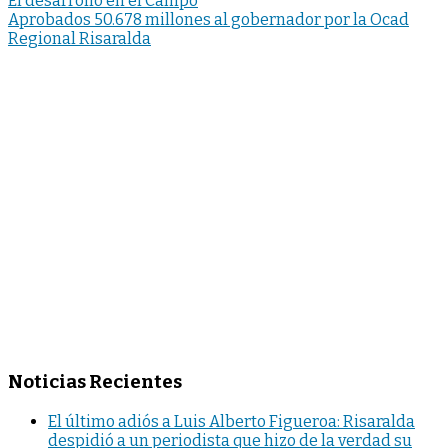
Navegación
El desarrollo en el Campo
Aprobados 50.678 millones al gobernador por la Ocad
de
Regional Risaralda
entradas
Noticias Recientes
El último adiós a Luis Alberto Figueroa: Risaralda
despidió a un periodista que hizo de la verdad su